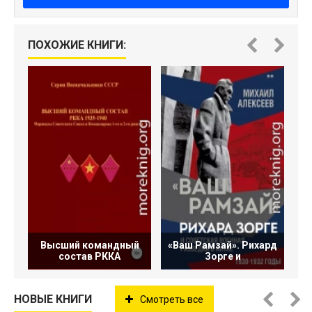
С
ПОХОЖИЕ КНИГИ:
Высший командный
«Ваш Рамзай». Рихард
состав РККА
Зорге и
НОВЫЕ КНИГИ
Смотреть все