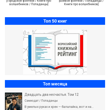
[Городское фэнтези / Книги про
[Боевое фэнтези / Попаданцы /
волшебников / Попаданцы]
Книги про волшебников]
Топ 50 книг
Топ месяца
Двадцать два несчастья. Том 12
Самиздат / Попаданцы
В умелых руках и хрен — балалайка, вот и на...