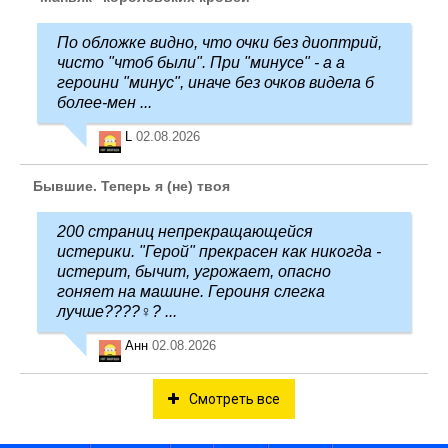
По обложке видно, что очки без диоптрий,
чисто "чтоб были". При "минусе" - а а
героини "минус", иначе без очков видела б
более-мен ...
L
02.08.2026
Бывшие. Теперь я (не) твоя
200 страниц непрекращающейся
истерики. "Герой" прекрасен как никогда -
истерит, бычит, угрожает, опасно
гоняет на машине. Героиня слегка
лучше????‍♀️? ...
Анн
02.08.2026
Смотреть все