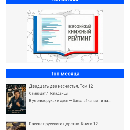
Топ месяца
Двадцать два несчастья. Том 12
Самиздат / Попаданцы
В умелых руках и хрен — балалайка, вот и на...
Рассвет русского царства. Книга 12