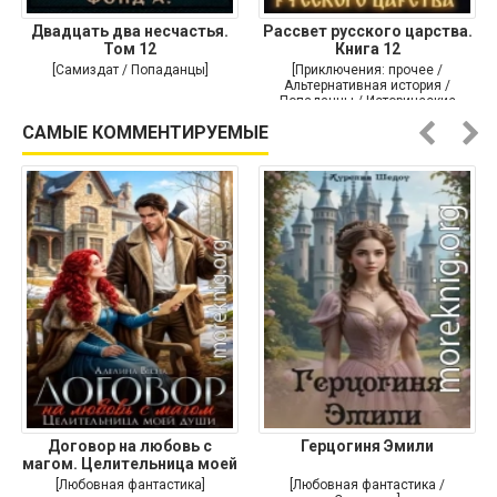
Двадцать два несчастья.
Рассвет русского царства.
Том 12
Книга 12
[Самиздат / Попаданцы]
[Приключения: прочее /
Альтернативная история /
Попаданцы / Исторические
приключения]
САМЫЕ КОММЕНТИРУЕМЫЕ
Договор на любовь с
Герцогиня Эмили
магом. Целительница моей
души
[Любовная фантастика]
[Любовная фантастика /