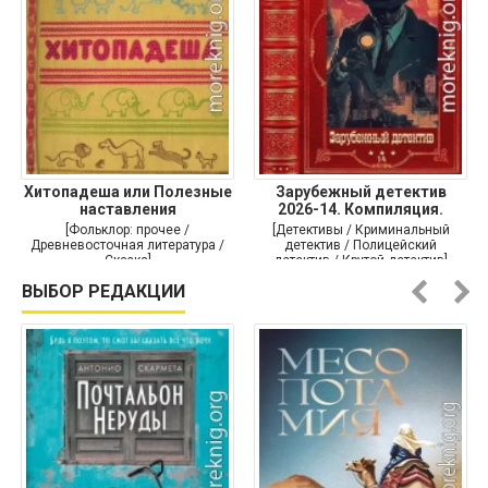
Хитопадеша или Полезные
Зарубежный детектив
наставления
2026-14. Компиляция.
Книги
[Фольклор: прочее /
[Детективы / Криминальный
Древневосточная литература /
детектив / Полицейский
Сказка]
детектив / Крутой детектив]
ВЫБОР РЕДАКЦИИ