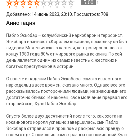
5.00
1
Добавлено: 14 июнь 2023, 20:10. Просмотров: 708
Аннотация:
Пабло Эскобар – колумбийский наркобарон и террорист.
Эскобара называют «Королем кокаина», поскольку он был
лидером Медельинского картеля, контролировавшего к
концу 1980 года 80% от мирового рынка кокаина. По сей
день является одним из самых известных, жестоких и
богатых преступников в истории.
О взлете и падении Пабло Эскобара, самого известного
наркодельца всех времен, сказано много. Однако все это
рассказывалось посторонними людьми, не знающими его
достаточно близко. И наконец, свое молчание прервал его
старший сын, Хуан Пабло Эскобар.
Спустя более двух десятилетий после того, как охота на
кокаинового короля успешно завершилась, сын Пабло
Эскобара отправился в прошлое и раскрыл всю правду о
своем отце. С помощью самых разных воспоминаний Хуан