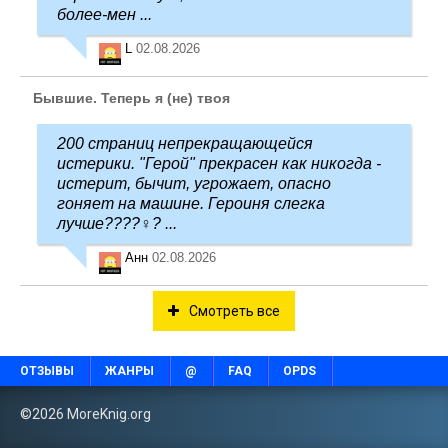
более-мен ...
L
02.08.2026
Бывшие. Теперь я (не) твоя
200 страниц непрекращающейся
истерики. "Герой" прекрасен как никогда -
истерит, бычит, угрожает, опасно
гоняет на машине. Героиня слегка
лучше????‍♀️? ...
Анн
02.08.2026
Смотреть все
ОТЗЫВЫ
ЖАНРЫ
@
FAQ
OPDS
©2026 MoreKnig.org