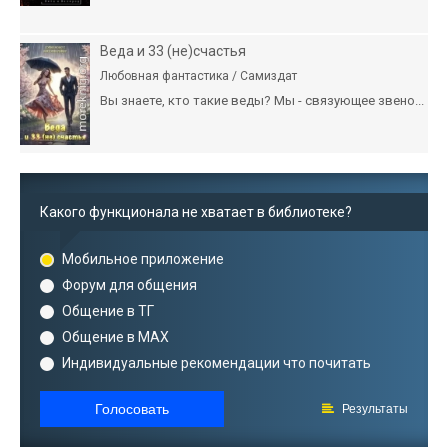
Веда и 33 (не)счастья
Любовная фантастика / Самиздат
Вы знаете, кто такие веды? Мы - связующее звено...
Какого функционала не хватает в библиотеке?
Мобильное приложение
Форум для общения
Общение в ТГ
Общение в MAX
Индивидуальные рекомендации что почитать
Голосовать
Результаты