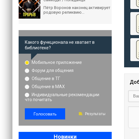
Самиздат / Попаданцы
Пётр Воронов наконец активирует
родовую реликвию...
Какого функционала не хватает в
библиотеке?
Мобильное приложение
Форум для общения
Общение в ТГ
Доб
Общение в MAX
Индивидуальные рекомендации
что почитать
Голосовать
Результаты
Новинки