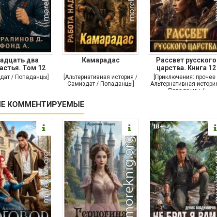
адцать два
Камарадас
Рассвет русского
астья. Том 12
царства. Книга 12
дат / Попаданцы]
[Альтернативная история /
[Приключения: прочее 
Самиздат / Попаданцы]
Альтернативная история
Попаданцы /
Исторические
Е КОММЕНТИРУЕМЫЕ
приключения]