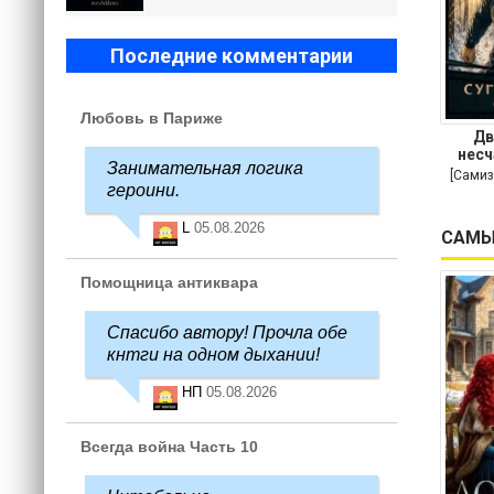
Последние комментарии
Любовь в Париже
Дв
несч
Занимательная логика
[Самиз
героини.
L
05.08.2026
САМЫ
Помощница антиквара
Спасибо автору! Прочла обе
кнтги на одном дыхании!
НП
05.08.2026
Всегда война Часть 10