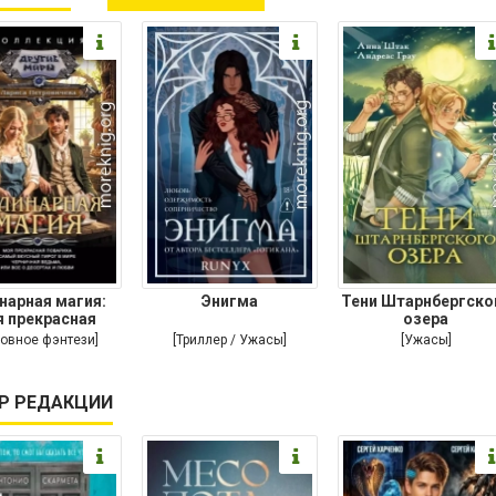
нарная магия:
Энигма
Тени Штарнбергско
 прекрасная
озера
ариха. Самый
овное фэнтези]
[Триллер / Ужасы]
[Ужасы]
Р РЕДАКЦИИ