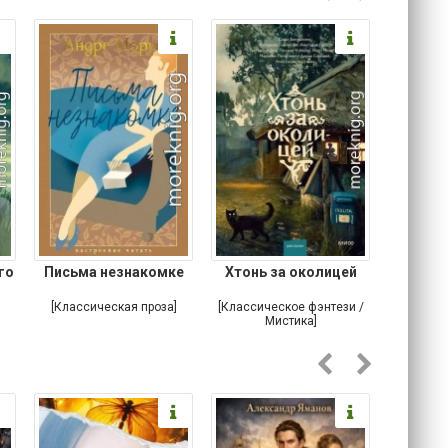
го
Письма незнакомке
Хтонь за околицей
Что м
устро
[Классическая проза]
[Классическое фэнтези /
[Ирониче
Мистика]
Ужас