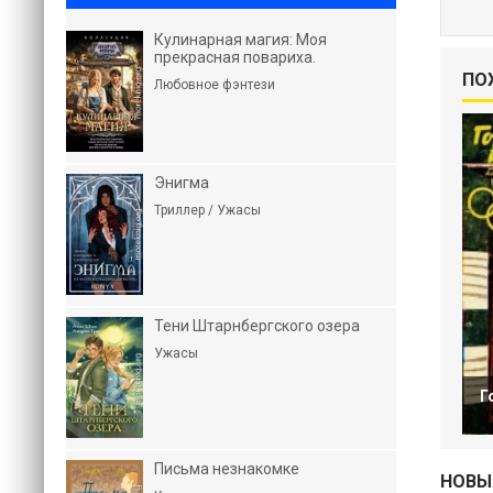
Кулинарная магия: Моя
прекрасная повариха.
ПО
Любовное фэнтези
Энигма
Триллер / Ужасы
Тени Штарнбергского озера
Ужасы
Г
Письма незнакомке
НОВЫ