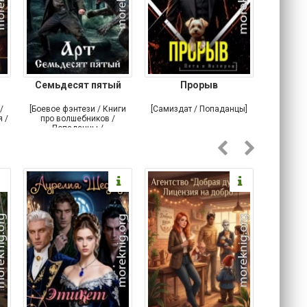
Семьдесят пятый
Прорыв
Веда и 
/
[Боевое фэнтези / Книги
[Самиздат / Попаданцы]
[Любовн
 /
про волшебников /
С
Попаданцы /
Историческое фэнтези]