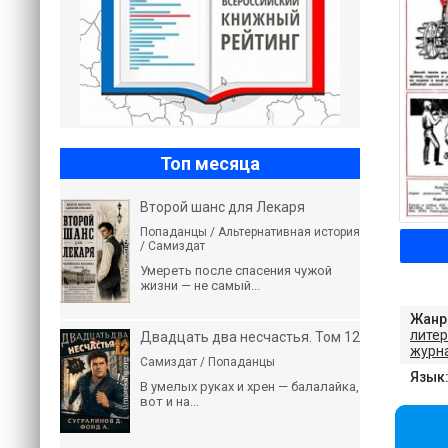
Топ месяца
Второй шанс для Лекаря
Попаданцы / Альтернативная история
/ Самиздат
Умереть после спасения чужой
жизни — не самый...
Жанр
литер
Двадцать два несчастья. Том 12
журн
Самиздат / Попаданцы
Язык
В умелых руках и хрен — балалайка,
вот и на...