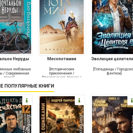
альон Неруды
Месопотамия
Эволюция целителя
менные любовные
[Исторические
[Попаданцы / Городск
ы / Современная
приключения /
фэнтези]
проза]
Приключения: прочее /
Современная проза /
Е ПОПУЛЯРНЫЕ КНИГИ
Историческая проза]