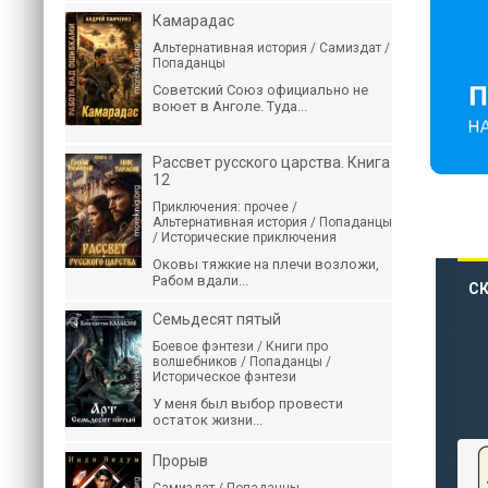
Камарадас
Альтернативная история / Самиздат /
Попаданцы
Советский Союз официально не
воюет в Анголе. Туда...
Рассвет русского царства. Книга
12
Приключения: прочее /
Альтернативная история / Попаданцы
/ Исторические приключения
Оковы тяжкие на плечи возложи,
Рабом вдали...
СК
Семьдесят пятый
Боевое фэнтези / Книги про
волшебников / Попаданцы /
Историческое фэнтези
У меня был выбор провести
остаток жизни...
Прорыв