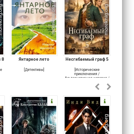
 8
Янтарное лето
Несгибаемый граф 5
Зав
Кровн
ое
[Детективы]
[Исторические
[Любовн
приключения /
Альтернативная история /
Попаданцы / Самиздат]