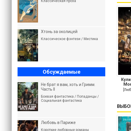
Классическая проза
Хтонь за околицей
Классическое фэнтези / Мистика
Обсуждаемые
Кули
Моя
Не брат я вам, хоть и Гримм.
пов
Часть II
[Люб
Боевая фантастика / Попаданцы /
Социальная фантастика
ВЫБО
Любовь в Париже
Короткие любовные романы