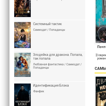
Системный тактик
Самиздат / Попаданцы
Почт
Злодейка для дракона. Попала,
[Совре
так попала
роман
Любовная фантастика / Самиздат /
Попаданцы
САМЫ
Идентификация Блэка
Фанфик