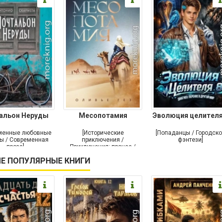
альон Неруды
Месопотамия
Эволюция целителя
менные любовные
[Исторические
[Попаданцы / Городск
ы / Современная
приключения /
фэнтези]
проза]
Приключения: прочее /
Современная проза /
Е ПОПУЛЯРНЫЕ КНИГИ
Историческая проза]