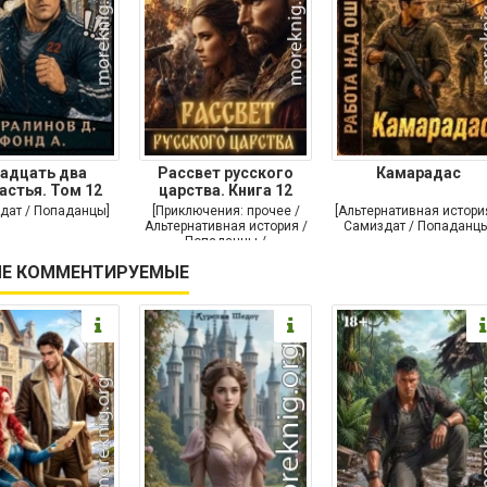
адцать два
Рассвет русского
Камарадас
астья. Том 12
царства. Книга 12
дат / Попаданцы]
[Приключения: прочее /
[Альтернативная истори
Альтернативная история /
Самиздат / Попаданцы
Попаданцы /
Исторические
Е КОММЕНТИРУЕМЫЕ
приключения]