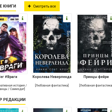
Е КНИГИ
Смотреть все
ег #Враги
Королева Неверленда
Принцы фейри
нативная история /
[Любовная фантастика]
[Любовная фантастика
анцы / Самиздат]
Р РЕДАКЦИИ