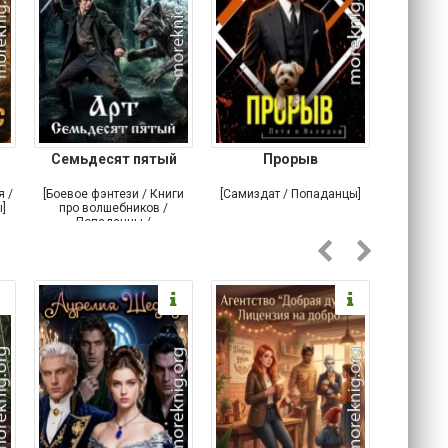
Семьдесят пятый
Прорыв
Веда и 
я /
[Боевое фэнтези / Книги
[Самиздат / Попаданцы]
[Любовн
]
про волшебников /
С
Попаданцы /
Историческое фэнтези]