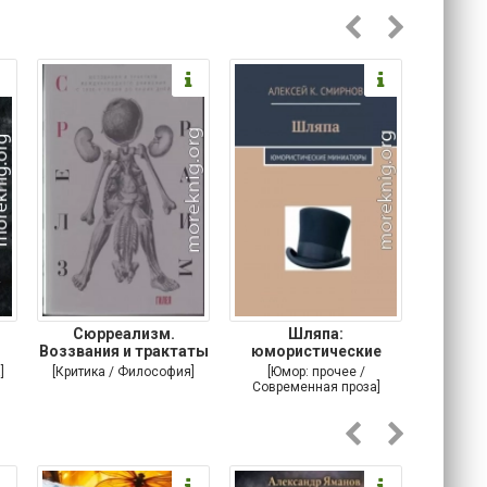
Сюрреализм.
Шляпа:
Челове
Воззвания и трактаты
юмористические
международного
миниатюры
]
[Критика / Философия]
[Юмор: прочее /
[Самизда
Современная проза]
Альтерна