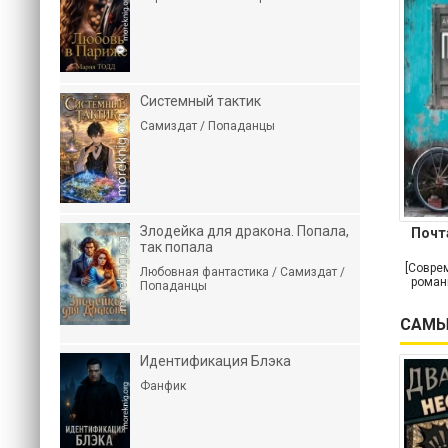
Системный тактик
Самиздат / Попаданцы
Злодейка для дракона. Попала,
Почт
так попала
[Совре
Любовная фантастика / Самиздат /
роман
Попаданцы
САМЫ
Идентификация Блэка
Фанфик