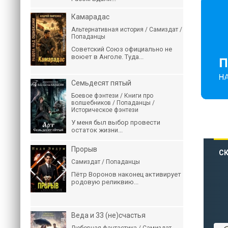
Камарадас
Альтернативная история / Самиздат /
Попаданцы
Советский Союз официально не
воюет в Анголе. Туда...
Семьдесят пятый
Боевое фэнтези / Книги про
волшебников / Попаданцы /
Историческое фэнтези
У меня был выбор провести
остаток жизни...
Прорыв
СК
Самиздат / Попаданцы
Пётр Воронов наконец активирует
родовую реликвию...
Веда и 33 (не)счастья