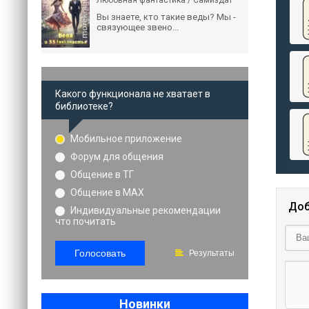
Любовная фантастика / Самиздат
Вы знаете, кто такие веды? Мы -
связующее звено...
Какого функционала не хватает в
библиотеке?
Мобильное приложение
Форум для общения
Общение в ТГ
Общение в MAX
Доб
Индивидуальные рекомендации
что почитать
Голосовать
Результаты
Новинки