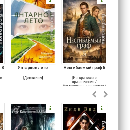
 8
Янтарное лето
Несгибаемый граф 5
Зав
Кровн
ое
[Детективы]
[Исторические
[Любовн
приключения /
Альтернативная история /
Попаданцы / Самиздат]