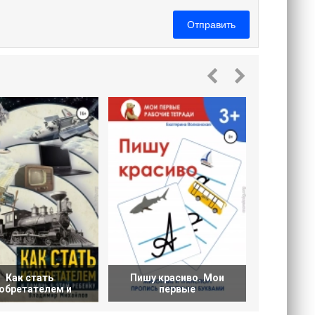
Отправить
Происхо
Как стать
Пишу красиво. Мои
обретателем и
первые