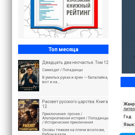
Топ месяца
Двадцать два несчастья. Том 12
Самиздат / Попаданцы
В умелых руках и хрен — балалайка,
вот и на...
Рассвет русского царства. Книга
Жанр
12
литер
Приключения: прочее /
Год:
Альтернативная история / Попаданцы
/ Исторические приключения
Язык
Оковы тяжкие на плечи возложи,
Рабом вдали...