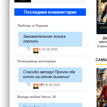
Последние комментарии
Любовь в Париже
Занимательная логика
Дв
героини.
несч
[Самиз
L
05.08.2026
САМЫ
Помощница антиквара
Спасибо автору! Прочла обе
кнтги на одном дыхании!
НП
05.08.2026
Всегда война Часть 10