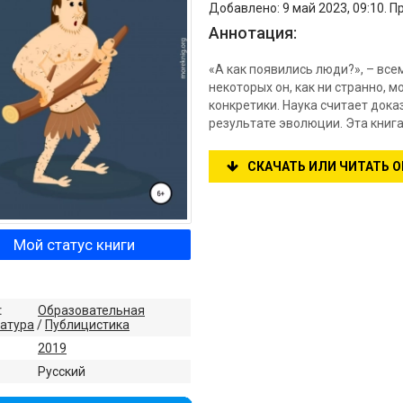
Добавлено: 9 май 2023, 09:10. П
Аннотация:
«А как появились люди?», – все
некоторых он, как ни странно, м
конкретики. Наука считает док
результате эволюции. Эта книга
СКАЧАТЬ ИЛИ ЧИТАТЬ 
Мой статус книги
:
Образовательная
атура
/
Публицистика
2019
:
Русский