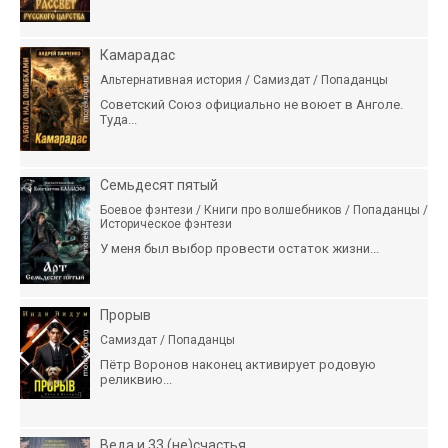
Камарадас
Альтернативная история / Самиздат / Попаданцы
Советский Союз официально не воюет в Анголе.
Туда...
Семьдесят пятый
Боевое фэнтези / Книги про волшебников / Попаданцы /
Историческое фэнтези
У меня был выбор провести остаток жизни...
Прорыв
Самиздат / Попаданцы
Пётр Воронов наконец активирует родовую
реликвию...
Веда и 33 (не)счастья