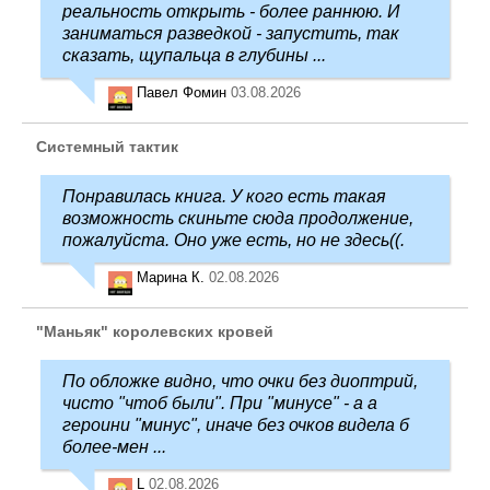
реальность открыть - более раннюю. И
заниматься разведкой - запустить, так
сказать, щупальца в глубины ...
Павел Фомин
03.08.2026
Системный тактик
Понравилась книга. У кого есть такая
возможность скиньте сюда продолжение,
пожалуйста. Оно уже есть, но не здесь((.
Марина К.
02.08.2026
"Маньяк" королевских кровей
По обложке видно, что очки без диоптрий,
чисто "чтоб были". При "минусе" - а а
героини "минус", иначе без очков видела б
более-мен ...
L
02.08.2026