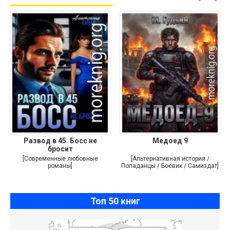
Развод в 45. Босс не
Медоед 9
бросит
[Современные любовные
[Альтернативная история /
романы]
Попаданцы / Боевик / Самиздат]
Топ 50 книг