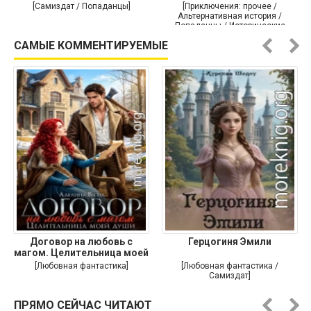
[Самиздат / Попаданцы]
[Приключения: прочее /
Альтернативная история /
Попаданцы / Исторические
приключения]
САМЫЕ КОММЕНТИРУЕМЫЕ
Договор на любовь с
Герцогиня Эмили
магом. Целительница моей
души
[Любовная фантастика]
[Любовная фантастика /
Самиздат]
ПРЯМО СЕЙЧАС ЧИТАЮТ