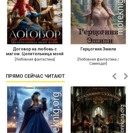
Договор на любовь с
Герцогиня Эмили
магом. Целительница моей
души
[Любовная фантастика]
[Любовная фантастика /
Самиздат]
ПРЯМО СЕЙЧАС ЧИТАЮТ