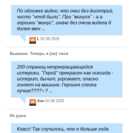
По обложке видно, что очки без диоптрий,
чисто "чтоб были". При "минусе" - а а
героини "минус", иначе без очков видела б
более-мен ...
L
02.08.2026
Бывшие. Теперь я (не) твоя
200 страниц непрекращающейся
истерики. "Герой" прекрасен как никогда -
истерит, бычит, угрожает, опасно
гоняет на машине. Героиня слегка
лучше????‍♀️? ...
Анн
02.08.2026
Из руин
Класс! Так случилось, что я больше года