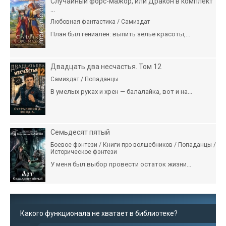
Случайный форс-мажор, или Дракон в комплект
...
Любовная фантастика / Самиздат
План был гениален: выпить зелье красоты,...
Двадцать два несчастья. Том 12
Самиздат / Попаданцы
В умелых руках и хрен — балалайка, вот и на...
Семьдесят пятый
Боевое фэнтези / Книги про волшебников / Попаданцы /
Историческое фэнтези
У меня был выбор провести остаток жизни...
Какого функционала не хватает в библиотеке?