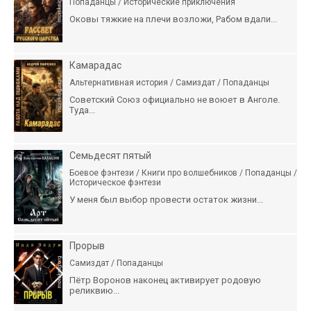
Попаданцы / Исторические приключения
Оковы тяжкие на плечи возложи, Рабом вдали...
Камарадас
Альтернативная история / Самиздат / Попаданцы
Советский Союз официально не воюет в Анголе.
Туда...
Семьдесят пятый
Боевое фэнтези / Книги про волшебников / Попаданцы /
Историческое фэнтези
У меня был выбор провести остаток жизни...
Прорыв
Самиздат / Попаданцы
Пётр Воронов наконец активирует родовую
реликвию...