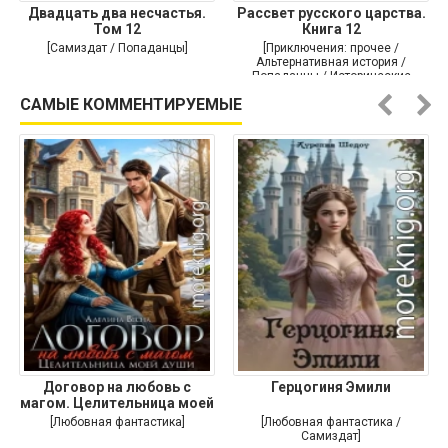
Двадцать два несчастья.
Рассвет русского царства.
Том 12
Книга 12
[Самиздат / Попаданцы]
[Приключения: прочее /
Альтернативная история /
Попаданцы / Исторические
приключения]
САМЫЕ КОММЕНТИРУЕМЫЕ
Договор на любовь с
Герцогиня Эмили
магом. Целительница моей
души
[Любовная фантастика]
[Любовная фантастика /
Самиздат]