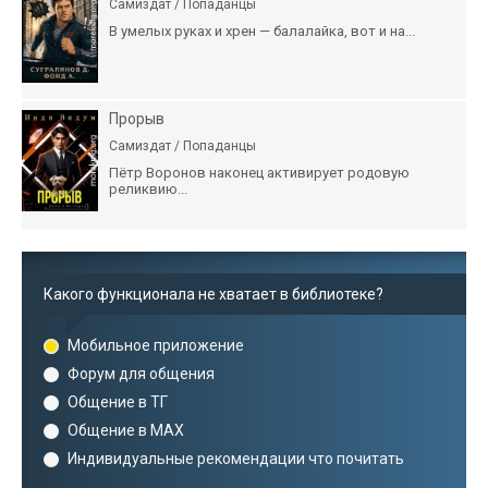
Самиздат / Попаданцы
В умелых руках и хрен — балалайка, вот и на...
Прорыв
Самиздат / Попаданцы
Пётр Воронов наконец активирует родовую
реликвию...
Какого функционала не хватает в библиотеке?
Мобильное приложение
Форум для общения
Общение в ТГ
Общение в MAX
Индивидуальные рекомендации что почитать