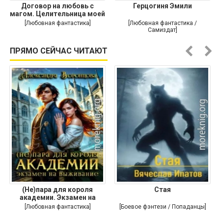
Договор на любовь с
Герцогиня Эмили
магом. Целительница моей
души
[Любовная фантастика]
[Любовная фантастика /
Самиздат]
ПРЯМО СЕЙЧАС ЧИТАЮТ
(Не)пара для короля
Стая
академии. Экзамен на
выживание
[Любовная фантастика]
[Боевое фэнтези / Попаданцы]