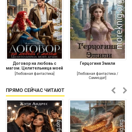
Договор на любовь с
Герцогиня Эмили
магом. Целительница моей
души
[Любовная фантастика]
[Любовная фантастика /
Самиздат]
ПРЯМО СЕЙЧАС ЧИТАЮТ