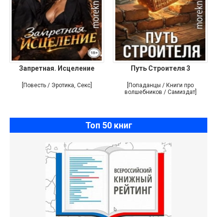
Запретная. Исцеление
Путь Строителя 3
[Повесть / Эротика, Секс]
[Попаданцы / Книги про
волшебников / Самиздат]
Топ 50 книг