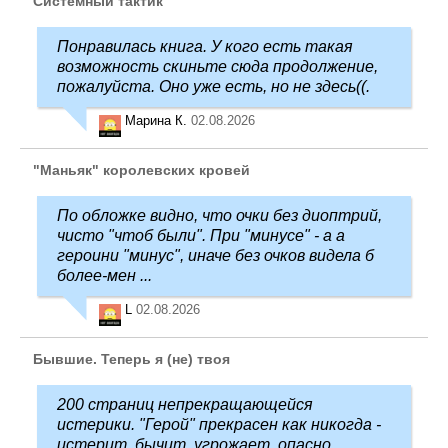
Системный тактик
Понравилась книга. У кого есть такая
возможность скиньте сюда продолжение,
пожалуйста. Оно уже есть, но не здесь((.
Марина К.
02.08.2026
"Маньяк" королевских кровей
По обложке видно, что очки без диоптрий,
чисто "чтоб были". При "минусе" - а а
героини "минус", иначе без очков видела б
более-мен ...
L
02.08.2026
Бывшие. Теперь я (не) твоя
200 страниц непрекращающейся
истерики. "Герой" прекрасен как никогда -
истерит, бычит, угрожает, опасно