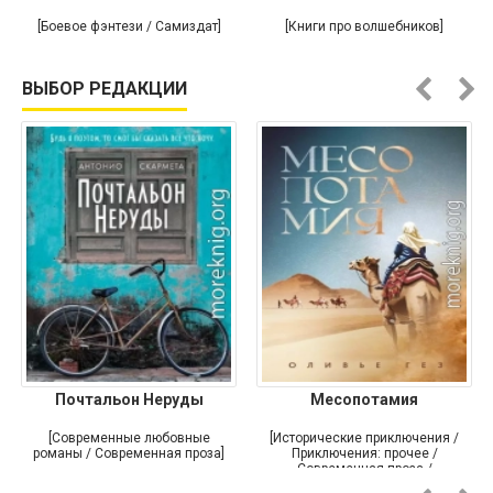
[Боевое фэнтези / Самиздат]
[Книги про волшебников]
ВЫБОР РЕДАКЦИИ
Почтальон Неруды
Месопотамия
[Современные любовные
[Исторические приключения /
романы / Современная проза]
Приключения: прочее /
Современная проза /
Историческая проза]