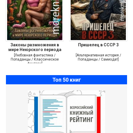
Законы размножения в
Пришелец в СССР 3
мире Неюрского периода
[Любовная фантастика /
[Альтернативная история /
Попаданцы / Классическое
Попаданцы / Самиздат]
фэнтези]
Топ 50 книг