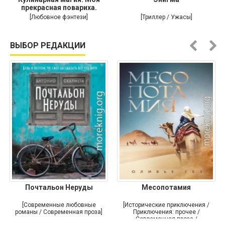
прекрасная повариха.
Самый
[Любовное фэнтези]
[Триллер / Ужасы]
ВЫБОР РЕДАКЦИИ
Почтальон Неруды
Месопотамия
[Современные любовные
[Исторические приключения /
романы / Современная проза]
Приключения: прочее /
Современная проза /