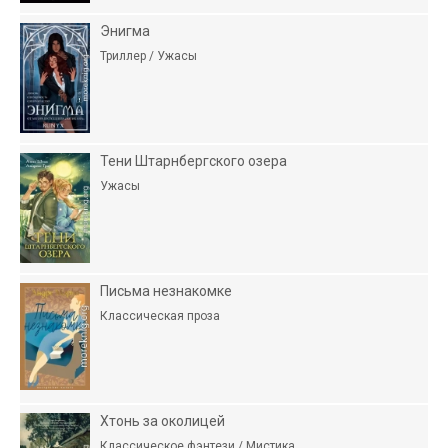
Энигма
Триллер / Ужасы
Тени Штарнбергского озера
Ужасы
Письма незнакомке
Классическая проза
Хтонь за околицей
Классическое фэнтези / Мистика