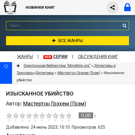
НОВИНКИ КНИГ
ВСЕ ЖАНРЫ
ЖАНРЫ
|
СЕРИИ
|
ОБСУЖДЕНИЯ КНИГ
NEW
Электронная библиотека "MoreKnig.org"
»
Детективы и
Триллеры
»
Детективы
»
Мастертон Грэхем (Грэм)
» Изысканное
убийство
ИЗЫСКАННОЕ УБИЙСТВО
Автор:
Мастертон Грэхем (Грэм)
0.00
0
Добавлено: 24 июнь 2023, 10:10. Просмотров: 625