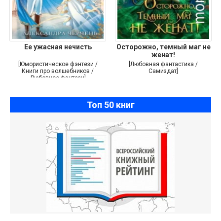
Ее ужасная нечисть
Осторожно, темный маг не
женат!
[Юмористическое фэнтези /
[Любовная фантастика /
Книги про волшебников /
Самиздат]
Любовное фэнтези]
Топ 50 книг