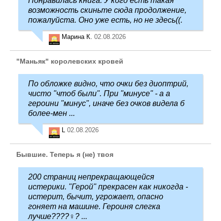
Понравилась книга. У кого есть такая
возможность скиньте сюда продолжение,
пожалуйста. Оно уже есть, но не здесь((.
Марина К.
02.08.2026
"Маньяк" королевских кровей
По обложке видно, что очки без диоптрий,
чисто "чтоб были". При "минусе" - а а
героини "минус", иначе без очков видела б
более-мен ...
L
02.08.2026
Бывшие. Теперь я (не) твоя
200 страниц непрекращающейся
истерики. "Герой" прекрасен как никогда -
истерит, бычит, угрожает, опасно
гоняет на машине. Героиня слегка
лучше????‍♀️? ...