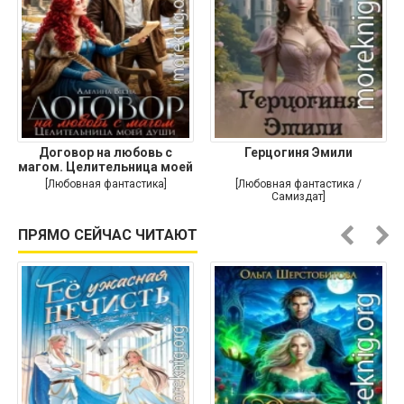
Договор на любовь с
Герцогиня Эмили
магом. Целительница моей
души
[Любовная фантастика]
[Любовная фантастика /
Самиздат]
ПРЯМО СЕЙЧАС ЧИТАЮТ