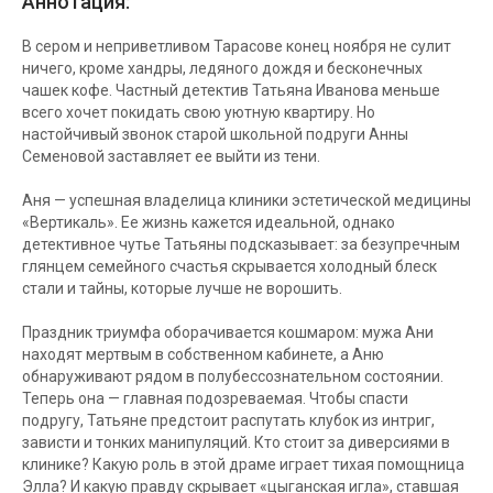
Аннотация:
В сером и неприветливом Тарасове конец ноября не сулит
ничего, кроме хандры, ледяного дождя и бесконечных
чашек кофе. Частный детектив Татьяна Иванова меньше
всего хочет покидать свою уютную квартиру. Но
настойчивый звонок старой школьной подруги Анны
Семеновой заставляет ее выйти из тени.
Аня — успешная владелица клиники эстетической медицины
«Вертикаль». Ее жизнь кажется идеальной, однако
детективное чутье Татьяны подсказывает: за безупречным
глянцем семейного счастья скрывается холодный блеск
стали и тайны, которые лучше не ворошить.
Праздник триумфа оборачивается кошмаром: мужа Ани
находят мертвым в собственном кабинете, а Аню
обнаруживают рядом в полубессознательном состоянии.
Теперь она — главная подозреваемая. Чтобы спасти
подругу, Татьяне предстоит распутать клубок из интриг,
зависти и тонких манипуляций. Кто стоит за диверсиями в
клинике? Какую роль в этой драме играет тихая помощница
Элла? И какую правду скрывает «цыганская игла», ставшая