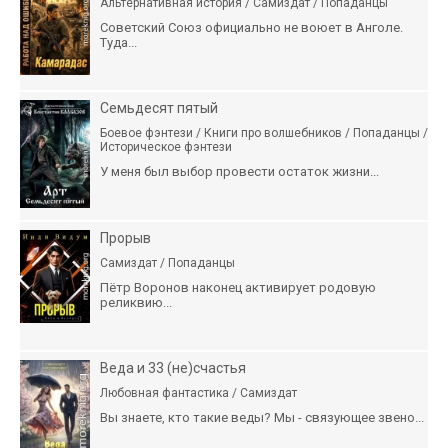
Альтернативная история / Самиздат / Попаданцы
Советский Союз официально не воюет в Анголе.
Туда...
Семьдесят пятый
Боевое фэнтези / Книги про волшебников / Попаданцы /
Историческое фэнтези
У меня был выбор провести остаток жизни...
Прорыв
Самиздат / Попаданцы
Пётр Воронов наконец активирует родовую
реликвию...
Веда и 33 (не)счастья
Любовная фантастика / Самиздат
Вы знаете, кто такие веды? Мы - связующее звено...