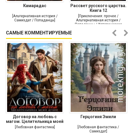
Камарадас
Рассвет русского царства.
Книга 12
[Альтернативная история /
[Приключения: прочее /
Самиздат / Попаданцы]
Альтернативная история /
Попаданцы / Исторические
приключения]
САМЫЕ КОММЕНТИРУЕМЫЕ
Договор на любовь с
Герцогиня Эмили
магом. Целительница моей
души
[Любовная фантастика]
[Любовная фантастика /
Самиздат]