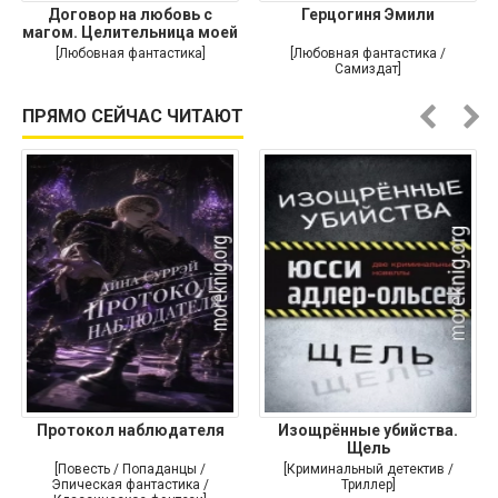
Договор на любовь с
Герцогиня Эмили
магом. Целительница моей
души
[Любовная фантастика]
[Любовная фантастика /
Самиздат]
ПРЯМО СЕЙЧАС ЧИТАЮТ
Протокол наблюдателя
Изощрённые убийства.
Щель
[Повесть / Попаданцы /
[Криминальный детектив /
Эпическая фантастика /
Триллер]