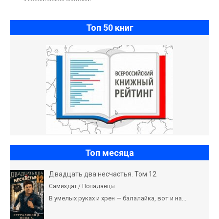
Классическое фэнтези]
Топ 50 книг
Топ месяца
Двадцать два несчастья. Том 12
Самиздат / Попаданцы
В умелых руках и хрен — балалайка, вот и на...