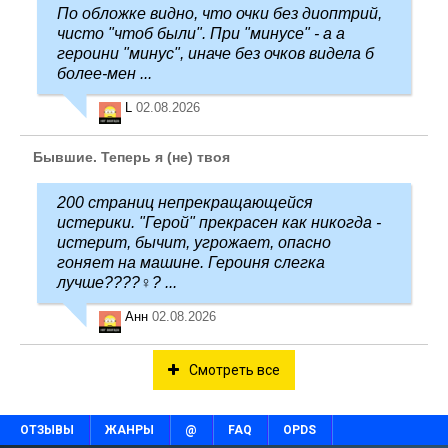
По обложке видно, что очки без диоптрий,
чисто "чтоб были". При "минусе" - а а
героини "минус", иначе без очков видела б
более-мен ...
L
02.08.2026
Бывшие. Теперь я (не) твоя
200 страниц непрекращающейся
истерики. "Герой" прекрасен как никогда -
истерит, бычит, угрожает, опасно
гоняет на машине. Героиня слегка
лучше????‍♀️? ...
Анн
02.08.2026
Смотреть все
ОТЗЫВЫ
ЖАНРЫ
@
FAQ
OPDS