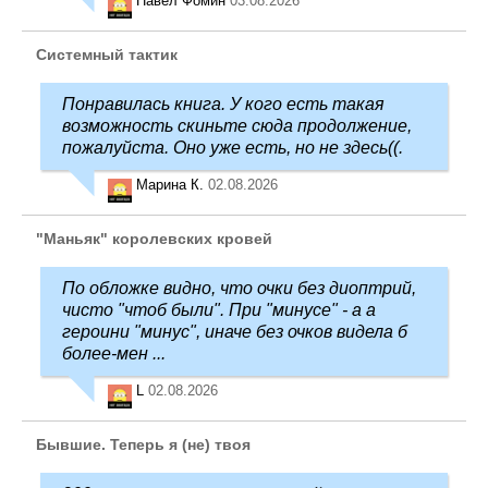
Павел Фомин
03.08.2026
Системный тактик
Понравилась книга. У кого есть такая
возможность скиньте сюда продолжение,
пожалуйста. Оно уже есть, но не здесь((.
Марина К.
02.08.2026
"Маньяк" королевских кровей
По обложке видно, что очки без диоптрий,
чисто "чтоб были". При "минусе" - а а
героини "минус", иначе без очков видела б
более-мен ...
L
02.08.2026
Бывшие. Теперь я (не) твоя