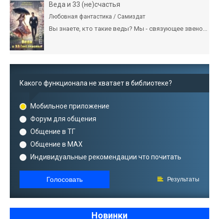
Веда и 33 (не)счастья
Любовная фантастика / Самиздат
Вы знаете, кто такие веды? Мы - связующее звено...
Какого функционала не хватает в библиотеке?
Мобильное приложение
Форум для общения
Общение в ТГ
Общение в MAX
Индивидуальные рекомендации что почитать
Голосовать
Результаты
Новинки