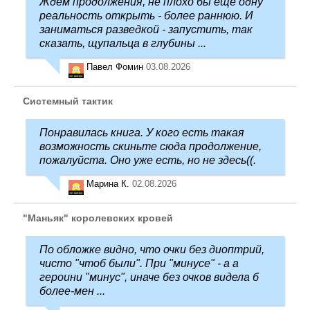
Ждем продолжения, не плохо бы еще одну
реальность открыть - более раннюю. И
заниматься разведкой - запустить, так
сказать, щупальца в глубины ...
Павел Фомин
03.08.2026
Системный тактик
Понравилась книга. У кого есть такая
возможность скиньте сюда продолжение,
пожалуйста. Оно уже есть, но не здесь((.
Марина К.
02.08.2026
"Маньяк" королевских кровей
По обложке видно, что очки без диоптрий,
чисто "чтоб были". При "минусе" - а а
героини "минус", иначе без очков видела б
более-мен ...