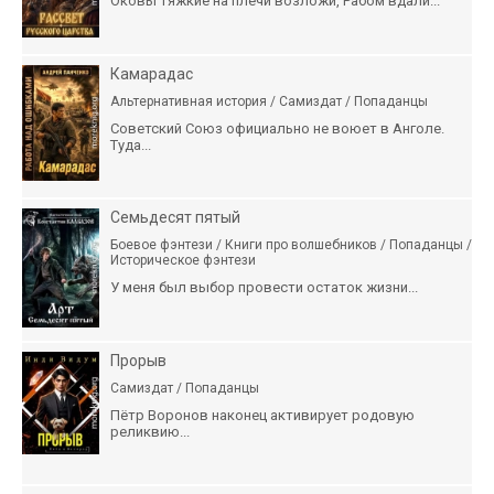
Оковы тяжкие на плечи возложи, Рабом вдали...
Камарадас
Альтернативная история / Самиздат / Попаданцы
Советский Союз официально не воюет в Анголе.
Туда...
Семьдесят пятый
Боевое фэнтези / Книги про волшебников / Попаданцы /
Историческое фэнтези
У меня был выбор провести остаток жизни...
Прорыв
Самиздат / Попаданцы
Пётр Воронов наконец активирует родовую
реликвию...