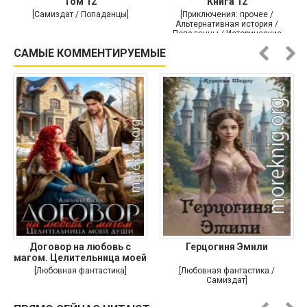
Том 12
Книга 12
[Самиздат / Попаданцы]
[Приключения: прочее /
Альтернативная история /
Попаданцы / Исторические
приключения]
САМЫЕ КОММЕНТИРУЕМЫЕ
Договор на любовь с
Герцогиня Эмили
магом. Целительница моей
души
[Любовная фантастика]
[Любовная фантастика /
Самиздат]