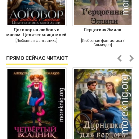
Договор на любовь с
Герцогиня Эмили
магом. Целительница моей
души
[Любовная фантастика]
[Любовная фантастика /
Самиздат]
ПРЯМО СЕЙЧАС ЧИТАЮТ