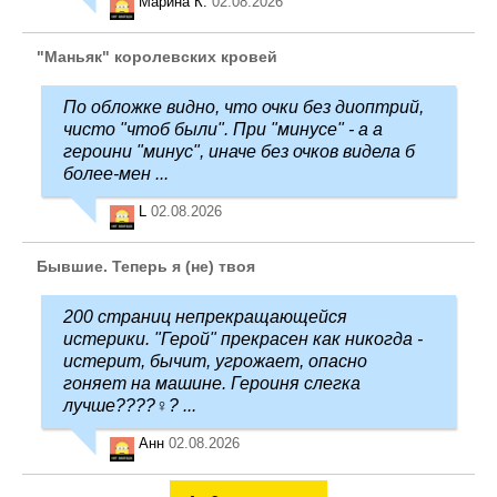
Марина К.
02.08.2026
"Маньяк" королевских кровей
По обложке видно, что очки без диоптрий,
чисто "чтоб были". При "минусе" - а а
героини "минус", иначе без очков видела б
более-мен ...
L
02.08.2026
Бывшие. Теперь я (не) твоя
200 страниц непрекращающейся
истерики. "Герой" прекрасен как никогда -
истерит, бычит, угрожает, опасно
гоняет на машине. Героиня слегка
лучше????‍♀️? ...
Анн
02.08.2026