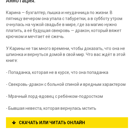
Аннотация:
Карина — бухгалтер, пышка и неудачница по жизни. В
пятницу вечером она упала с табуретки, а в субботу утром
очнулась на чужой свадьбе в мире, где за магию нужно
платить, а её будущая свекровь — дракон, который вяжет
крючком и мечтает её сжечь.
У Карины не так много времени, чтобы доказать, что она не
шпионка и вернуться домой в свой мир. Что вас ждёт в этой
книге:
- Попаданка, которая не в курсе, что она попаданка
- Свекровь-дракон с больной спиной и вредным характером
- Мрачный лорд-вдовец с ребёнком-подростком
- Бывшая невеста, которая вернулась мстить
СКАЧАТЬ ИЛИ ЧИТАТЬ ОНЛАЙН