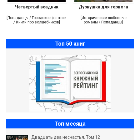
Четвертый всадник
Дурнушка для герцога
[Попаданцы / Городское фэнтези
[Исторические любовные
/ Книги про волшебников]
романы / Попаданцы]
Топ 50 книг
Топ месяца
Двадцать два несчастья. Том 12