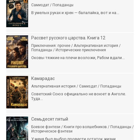
Самиздат / Попаданцы
В умелых руках и хрен — балалайка, вот и на...
Рассвет русского царства. Книга 12
Приключения: прочее / Альтернативная история /
Попаданцы / Исторические приключения
Оковы тяжкие на плечи возложи, Рабом вдали...
Камарадас
Альтернативная история / Самиздат / Попаданцы
Советский Союз официально не воюет в Анголе.
Туда...
Семьдесят пятый
Боевое фэнтези / Книги про волшебников / Попаданцы /
Историческое фэнтези
У меня был выбор провести остаток жизни...