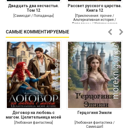
Двадцать два несчастья.
Рассвет русского царства.
Том 12
Книга 12
[Самиздат / Попаданцы]
[Приключения: прочее /
Альтернативная история /
Попаданцы / Исторические
приключения]
САМЫЕ КОММЕНТИРУЕМЫЕ
Договор на любовь с
Герцогиня Эмили
магом. Целительница моей
души
[Любовная фантастика]
[Любовная фантастика /
Самиздат]