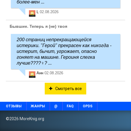
более-мен ...
L
02.08.2026
Бывшие. Теперь я (не) твоя
200 страниц непрекращающейся
истерики. "Герой" прекрасен как никогда -
истерит, бычит, угрожает, опасно
гоняет на машине. Героиня слегка
лучше????‍♀️? ...
Анн
02.08.2026
Смотреть все
ОТЗЫВЫ
ЖАНРЫ
@
FAQ
OPDS
©2026 MoreKnig.org