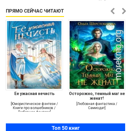
ПРЯМО СЕЙЧАС ЧИТАЮТ
Ее ужасная нечисть
Осторожно, темный маг не
женат!
[Юмористическое фэнтези /
[Любовная фантастика /
Книги про волшебников /
Самиздат]
Любовное фэнтези]
Топ 50 книг