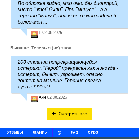
По обложке видно, что очки без диоптрий,
чисто "чтоб были". При "минусе" - а а
героини "минус", иначе без очков видела б
более-мен ...
L
02.08.2026
Бывшие. Теперь я (не) твоя
200 страниц непрекращающейся
истерики. "Герой" прекрасен как никогда -
истерит, бычит, угрожает, опасно
гоняет на машине. Героиня слегка
лучше????‍♀️? ...
Анн
02.08.2026
Смотреть все
ОТЗЫВЫ
ЖАНРЫ
@
FAQ
OPDS