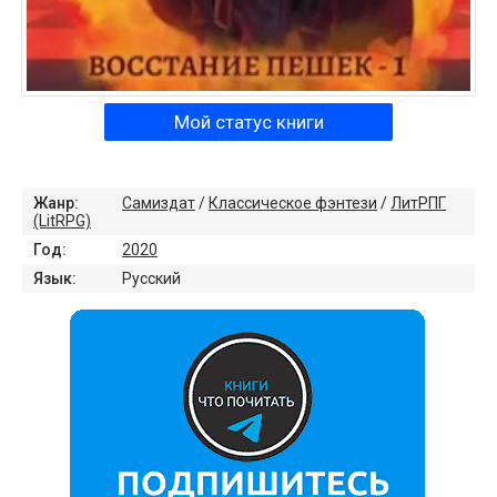
Мой статус книги
Жанр:
Самиздат
/
Классическое фэнтези
/
ЛитРПГ
(LitRPG)
Год:
2020
Язык:
Русский