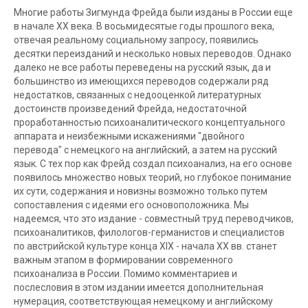
Многие работы Зигмунда Фрейда были изданы в России еще
в начале XX века. В восьмидесятые годы прошлого века,
отвечая реальному социальному запросу, появились
десятки переизданий и несколько новых переводов. Однако
далеко не все работы переведены на русский язык, да и
большинство из имеющихся переводов содержали ряд
недостатков, связанных с недооценкой литературных
достоинств произведений Фрейда, недостаточной
проработанностью психоаналитического концептуального
аппарата и неизбежными искажениями "двойного
перевода" с немецкого на английский, а затем на русский
язык. С тех пор как Фрейд создал психоанализ, на его основе
появилось множество новых теорий, но глубокое понимание
их сути, содержания и новизны возможно только путем
сопоставления с идеями его основоположника. Мы
надеемся, что это издание - совместный труд переводчиков,
психоаналитиков, филологов-германистов и специалистов
по австрийской культуре конца XIX - начала XX вв. станет
важным этапом в формировании современного
психоанализа в России. Помимо комментариев и
послесловия в этом издании имеется дополнительная
нумерация, соответствующая немецкому и английскому