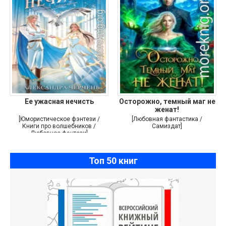
Ее ужасная нечисть
Осторожно, темный маг не
женат!
[Юмористическое фэнтези /
[Любовная фантастика /
Книги про волшебников /
Самиздат]
Любовное фэнтези]
Топ 50 книг