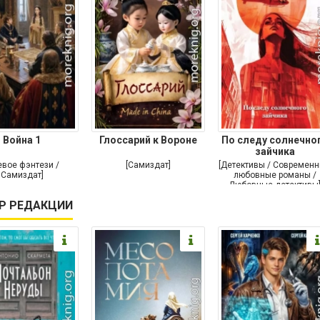
Война 1
Глоссарий к Вороне
По следу солнечно
зайчика
евое фэнтези /
[Самиздат]
[Детективы / Современ
Самиздат]
любовные романы /
Любовные детективы
Р РЕДАКЦИИ