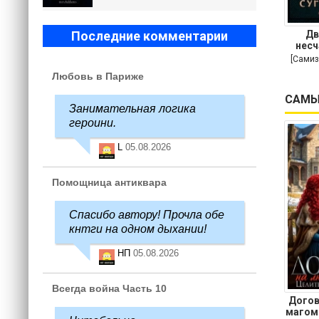
Дв
Последние комментарии
несч
[Самиз
Любовь в Париже
САМЫ
Занимательная логика
героини.
L
05.08.2026
Помощница антиквара
Спасибо автору! Прочла обе
кнтги на одном дыхании!
НП
05.08.2026
Всегда война Часть 10
Догов
магом