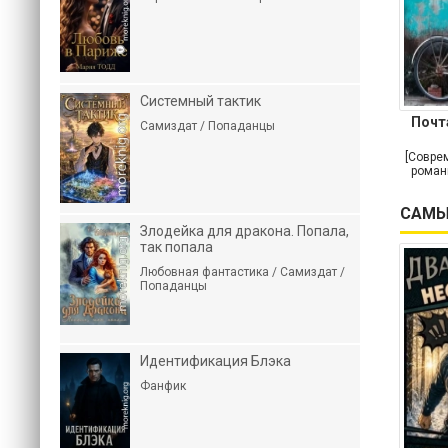
Системный тактик
Почт
Самиздат / Попаданцы
[Совре
роман
САМЫ
Злодейка для дракона. Попала,
так попала
Любовная фантастика / Самиздат /
Попаданцы
Идентификация Блэка
Фанфик