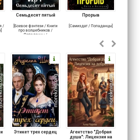
Семьдесят пятый
Прорыв
Веда и 
я /
[Боевое фэнтези / Книги
[Самиздат / Попаданцы]
[Любовн
]
про волшебников /
С
Попаданцы /
Историческое фэнтези]
 и
Этикет трех сердец
Агентство "Добрая
Не 
душа": Лицензия на