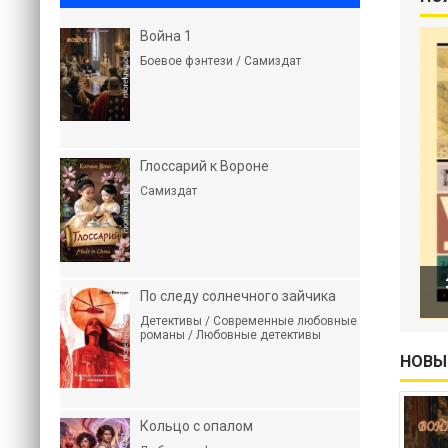
Война 1
Боевое фэнтези / Самиздат
Глоссарий к Вороне
Самиздат
По следу солнечного зайчика
Детективы / Современные любовные
романы / Любовные детективы
НОВЫ
Кольцо с опалом