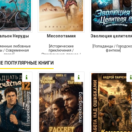
альон Неруды
Месопотамия
Эволюция целителя
менные любовные
[Исторические
[Попаданцы / Городск
ы / Современная
приключения /
фэнтези]
проза]
Приключения: прочее /
Современная проза /
Е ПОПУЛЯРНЫЕ КНИГИ
Историческая проза]