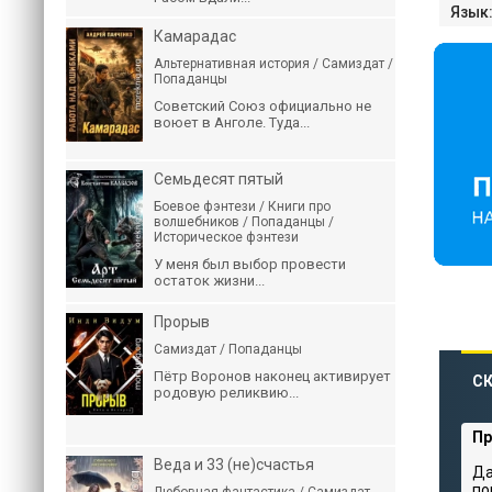
Язык
Камарадас
Альтернативная история / Самиздат /
Попаданцы
Советский Союз официально не
воюет в Анголе. Туда...
Семьдесят пятый
Боевое фэнтези / Книги про
волшебников / Попаданцы /
Историческое фэнтези
У меня был выбор провести
остаток жизни...
Прорыв
Самиздат / Попаданцы
Пётр Воронов наконец активирует
СК
родовую реликвию...
Пр
Веда и 33 (не)счастья
Да
по