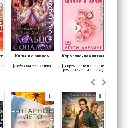
го
Кольцо с опалом
Королевские клятвы
Отны
ные
[Любовная фантастика]
[Современные любовные
[Фанфи
романы / Эротика, Секс]
По
]