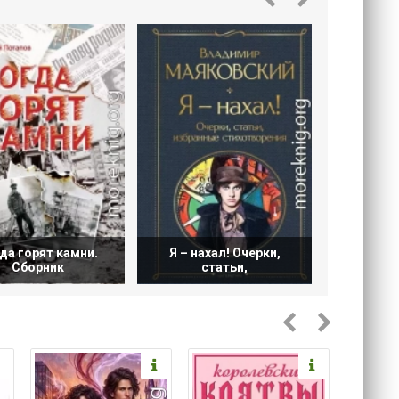
(по
да горят камни.
Я – нахал! Очерки,
Сборник
статьи,