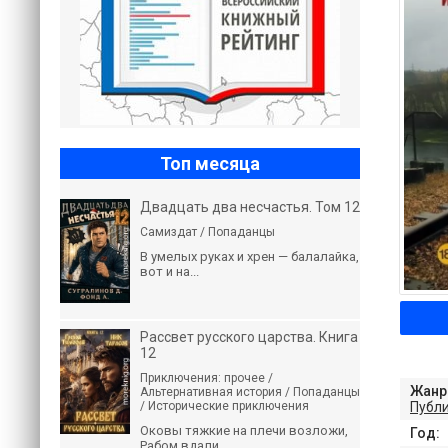
Топ месяца
Двадцать два несчастья. Том 12
Самиздат / Попаданцы
В умелых руках и хрен — балалайка,
вот и на...
Рассвет русского царства. Книга
12
Приключения: прочее /
Жанр
Альтернативная история / Попаданцы
/ Исторические приключения
Публ
Оковы тяжкие на плечи возложи,
Год:
Рабом вдали...