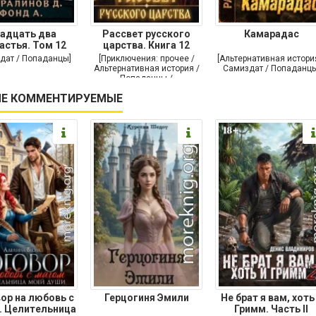
адцать два
Рассвет русского
Камарадас
астья. Том 12
царства. Книга 12
дат / Попаданцы]
[Приключения: прочее /
[Альтернативная истори
Альтернативная история /
Самиздат / Попаданцы
Попаданцы /
Исторические
Е КОММЕНТИРУЕМЫЕ
приключения]
ор на любовь с
Герцогиня Эмили
Не брат я вам, хоть
. Целительница
Гримм. Часть II