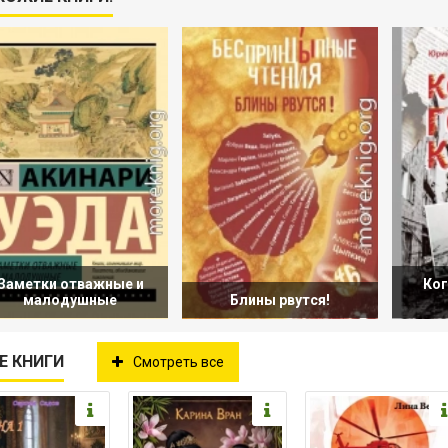
Заметки отважные и
Ког
малодушные
Блины рвутся!
Е КНИГИ
Смотреть все