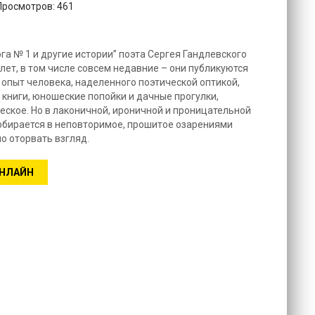
 Просмотров: 461
га № 1 и другие истории” поэта Сергея Гандлевского
лет, в том числе совсем недавние – они публикуются
 опыт человека, наделенного поэтической оптикой,
 книги, юношеские попойки и дачные прогулки,
еское. Но в лаконичной, ироничной и проницательной
собирается в неповторимое, прошитое озарениями
о оторвать взгляд.
ОНЛАЙН