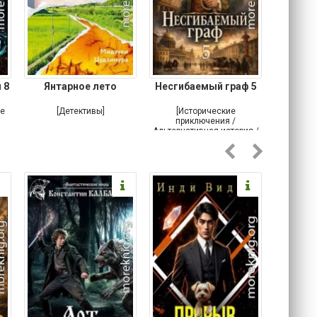
 8
Янтарное лето
Несгибаемый граф 5
Зав
Кровн
ое
[Детективы]
[Исторические
[Любовн
приключения /
Альтернативная история /
Попаданцы / Самиздат]