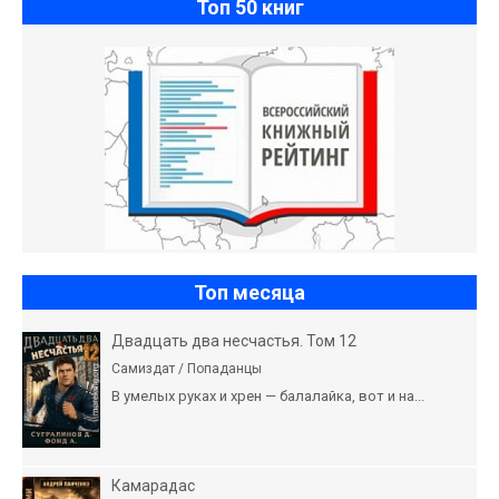
Топ 50 книг
Топ месяца
Двадцать два несчастья. Том 12
Самиздат / Попаданцы
В умелых руках и хрен — балалайка, вот и на...
Камарадас