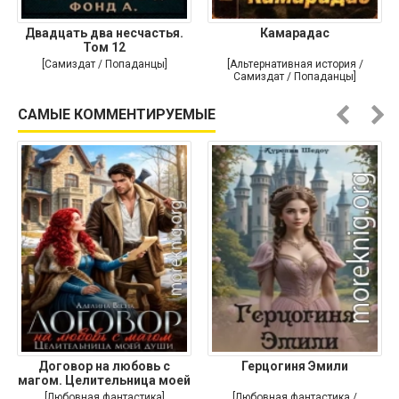
Двадцать два несчастья.
Камарадас
Том 12
[Самиздат / Попаданцы]
[Альтернативная история /
Самиздат / Попаданцы]
САМЫЕ КОММЕНТИРУЕМЫЕ
Договор на любовь с
Герцогиня Эмили
магом. Целительница моей
души
[Любовная фантастика]
[Любовная фантастика /