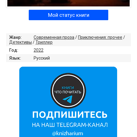
Мой статус книги
Жанр:
Современная проза
/
Приключения: прочее
/
Детективы
/
Триллер
Год:
2022
Язык:
Русский