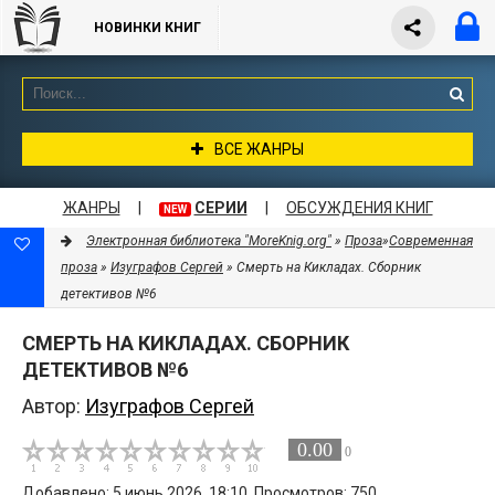
НОВИНКИ КНИГ
ВСЕ ЖАНРЫ
ЖАНРЫ
|
СЕРИИ
|
ОБСУЖДЕНИЯ КНИГ
NEW
Электронная библиотека "MoreKnig.org"
»
Проза
»
Современная
проза
»
Изуграфов Сергей
» Смерть на Кикладах. Сборник
детективов №6
СМЕРТЬ НА КИКЛАДАХ. СБОРНИК
ДЕТЕКТИВОВ №6
Автор:
Изуграфов Сергей
0.00
0
Добавлено: 5 июнь 2026, 18:10. Просмотров: 750