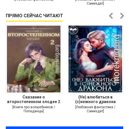
Самиздат]
ПРЯМО СЕЙЧАС ЧИТАЮТ
Сказание о
(Не) влюбиться в
второстепенном злодее 2
(с)нежного дракона
[Книги про волшебников /
[Любовная фантастика /
Попаданцы]
Самиздат]