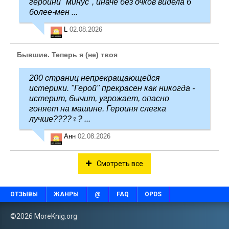
героини "минус", иначе без очков видела б
более-мен ...
L
02.08.2026
Бывшие. Теперь я (не) твоя
200 страниц непрекращающейся
истерики. "Герой" прекрасен как никогда -
истерит, бычит, угрожает, опасно
гоняет на машине. Героиня слегка
лучше????‍♀️? ...
Анн
02.08.2026
Смотреть все
ОТЗЫВЫ
ЖАНРЫ
@
FAQ
OPDS
©2026 MoreKnig.org