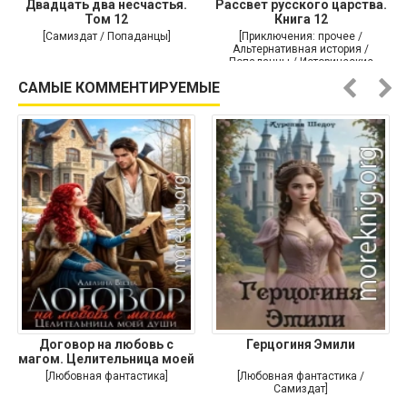
Двадцать два несчастья.
Рассвет русского царства.
Том 12
Книга 12
[Самиздат / Попаданцы]
[Приключения: прочее /
Альтернативная история /
Попаданцы / Исторические
приключения]
САМЫЕ КОММЕНТИРУЕМЫЕ
Договор на любовь с
Герцогиня Эмили
магом. Целительница моей
души
[Любовная фантастика]
[Любовная фантастика /
Самиздат]