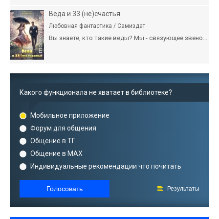
Веда и 33 (не)счастья
Любовная фантастика / Самиздат
Вы знаете, кто такие веды? Мы - связующее звено...
Какого функционала не хватает в библиотеке?
Мобильное приложение
Форум для общения
Общение в ТГ
Общение в MAX
Индивидуальные рекомендации что почитать
Голосовать
Результаты