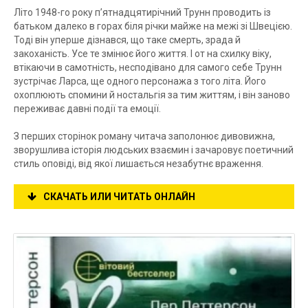
Літо 1948-го року п’ятнадцятирічний Трунн проводить із
батьком далеко в горах біля річки майже на межі зі Швецією.
Тоді він уперше дізнався, що таке смерть, зрада й
закоханість. Усе те змінює його життя. І от на схилку віку,
втікаючи в самотність, несподівано для самого себе Трунн
зустрічає Ларса, ще одного персонажа з того літа. Його
охоплюють спомини й ностальгія за тим життям, і він заново
переживає давні події та емоції.
З перших сторінок роману читача заполонює дивовижна,
зворушлива історія людських взаємин і зачаровує поетичний
стиль оповіді, від якої лишається незабутнє враження.
СКАЧАТЬ ИЛИ ЧИТАТЬ ОНЛАЙН