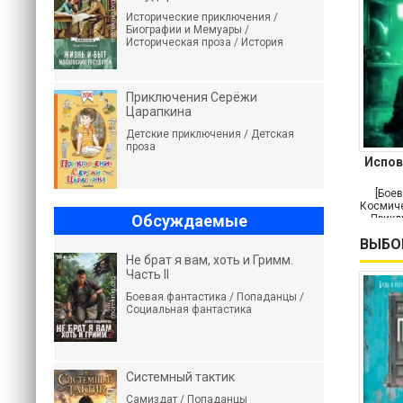
Исторические приключения /
Биографии и Мемуары /
Историческая проза / История
Приключения Серёжи
Царапкина
Детские приключения / Детская
проза
Испов
[Боев
Космиче
Обсуждаемые
Прикл
ВЫБО
Не брат я вам, хоть и Гримм.
Часть II
Боевая фантастика / Попаданцы /
Социальная фантастика
Системный тактик
Самиздат / Попаданцы