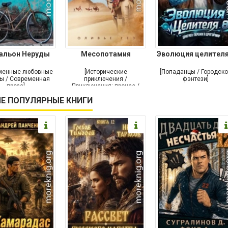
альон Неруды
Месопотамия
Эволюция целителя
менные любовные
[Исторические
[Попаданцы / Городск
ы / Современная
приключения /
фэнтези]
проза]
Приключения: прочее /
Современная проза /
Е ПОПУЛЯРНЫЕ КНИГИ
Историческая проза]