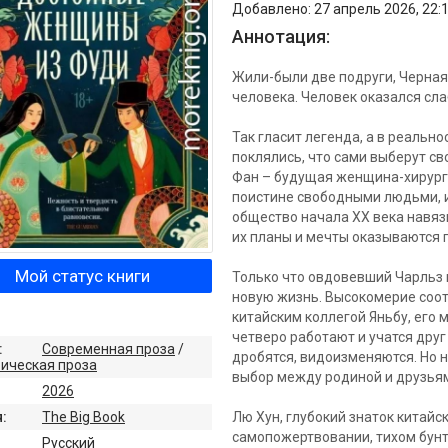
Добавлено: 27 апрель 2026, 22:
Аннотация:
Жили-были две подруги, Черная
человека. Человек оказался слаб
Так гласит легенда, а в реально
поклялись, что сами выберут св
Фан – будущая женщина-хирург,
поистине свободными людьми, и
общество начала ХХ века навяз
их планы и мечты оказываются п
Мой статус книги
Только что овдовевший Чарльз п
новую жизнь. Высокомерие соот
китайским коллегой Яньбу, его 
четверо работают и учатся друг
:
Современная проза
/
дробятся, видоизменяются. Но н
ическая проза
выбор между родиной и друзья
2026
Лю Хун, глубокий знаток китайс
:
The Big Book
самопожертвовании, тихом бунт
:
Русский