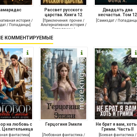
Камарадас
Рассвет русского
Двадцать два
царства. Книга 12
несчастья. Том 12
нативная история /
[Приключения: прочее /
[Самиздат / Попаданц
дат / Попаданцы]
Альтернативная история /
Попаданцы /
Исторические
Е КОММЕНТИРУЕМЫЕ
приключения]
ор на любовь с
Герцогиня Эмили
Не брат я вам, хоть
. Целительница
Гримм. Часть II
моей души
вная фантастика]
[Любовная фантастика /
[Боевая фантастика /