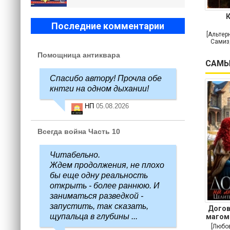
Последние комментарии
[Альтер
Самиз
Помощница антиквара
САМЫ
Спасибо автору! Прочла обе
кнтги на одном дыхании!
НП
05.08.2026
Всегда война Часть 10
Читабельно.
Ждем продолжения, не плохо
бы еще одну реальность
открыть - более раннюю. И
заниматься разведкой -
запустить, так сказать,
Догов
щупальца в глубины ...
магом
[Любо