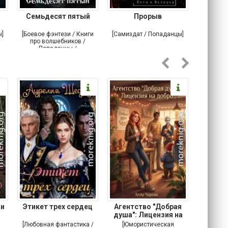
Семьдесят пятый
Прорыв
Веда и 
ы]
[Боевое фэнтези / Книги
[Самиздат / Попаданцы]
[Любовн
про волшебников /
С
Попаданцы /
Историческое фэнтези]
 и
Этикет трех сердец
Агентство "Добрая
Не 
душа": Лицензия на
добро
[Любовная фантастика /
[Юмористическая
[Любовн