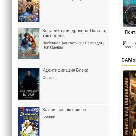
Злодейка для дракона. Попала,
Почт
так попала
[Совре
Любовная фантастика / Самиздат /
роман
Попаданцы
САМЫ
Идентификация Блэка
Фанфик
За пригоршню баксов
Боевик