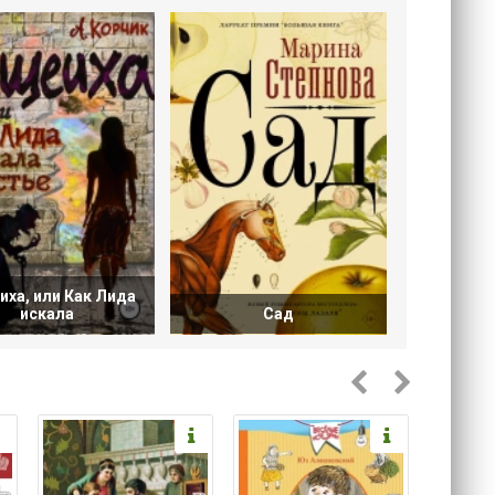
ха, или Как Лида
искала
Сад