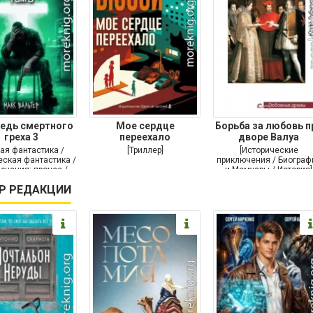
едь смертного
Мое сердце
Борьба за любовь п
греха 3
переехало
дворе Валуа
ая фантастика /
[Триллер]
[Исторические
ская фантастика /
приключения / Биограф
ючения: прочее /
и Мемуары / История]
Самиздат]
Р РЕДАКЦИИ