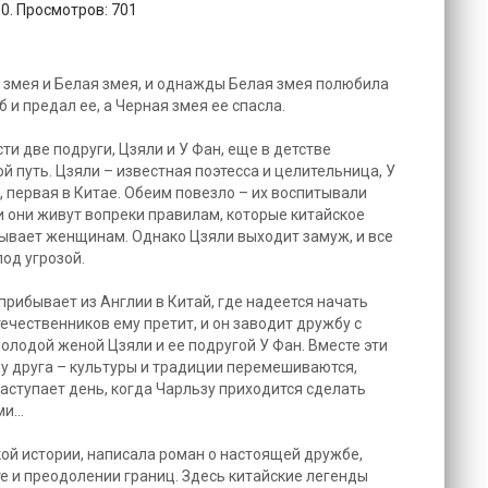
10. Просмотров: 701
 змея и Белая змея, и однажды Белая змея полюбила
 и предал ее, а Черная змея ее спасла.
сти две подруги, Цзяли и У Фан, еще в детстве
ой путь. Цзяли – известная поэтесса и целительница, У
 первая в Китае. Обеим повезло – их воспитывали
 они живут вопреки правилам, которые китайское
ывает женщинам. Однако Цзяли выходит замуж, и все
од угрозой.
рибывает из Англии в Китай, где надеется начать
ечественников ему претит, и он заводит дружбу с
молодой женой Цзяли и ее подругой У Фан. Вместе эти
 у друга – культуры и традиции перемешиваются,
аступает день, когда Чарльзу приходится сделать
ми…
кой истории, написала роман о настоящей дружбе,
е и преодолении границ. Здесь китайские легенды