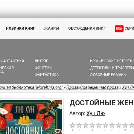
НОВИНКИ КНИГ
ЖАНРЫ
ОБСУЖДЕНИЯ КНИГ
СЕР
NEW
 ФАНТАСТИКА
ЛИТРПГ
ИРОНИЧЕСКИЕ ДЕТЕКТИ
ЧЕСКАЯ
ФЭНТЕЗИ
ДЕТЕКТИВЫ И ТРИЛЛЕРЫ
КА
ФАНТАСТИКА
ЛЮБОВНЫЕ РОМАНЫ
онная библиотека "MoreKnig.org"
»
Проза
»
Современная проза
»
Хун Л
ДОСТОЙНЫЕ ЖЕН
Автор:
Хун Лю