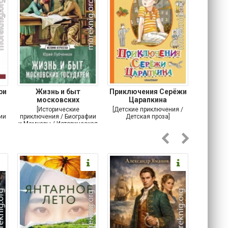
ри
Жизнь и быт
Приключения Серёжи
Оско
московских
Царапкина
разби
государей
[Исторические
[Детские приключения /
[Соврем
ии
приключения / Биографии
Детская проза]
и Мемуары / Историческая
проза / История]