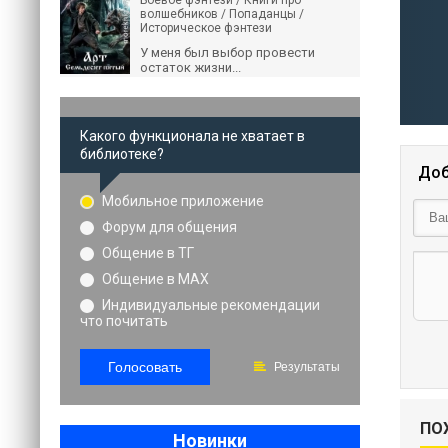
Боевое фэнтези / Книги про
волшебников / Попаданцы /
Историческое фэнтези
У меня был выбор провести
остаток жизни...
Какого функционала не хватает в
библиотеке?
Доб
Мобильное приложение
Форум для общения
Общение в ТГ
Общение в MAX
Индивидуальные рекомендации
что почитать
Голосовать
Результаты
ПО
Новинки