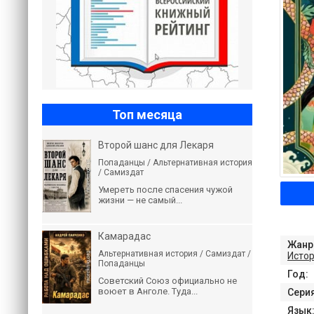
Топ месяца
Второй шанс для Лекаря
Попаданцы / Альтернативная история
/ Самиздат
Умереть после спасения чужой
жизни — не самый...
Камарадас
Жанр
Альтернативная история / Самиздат /
Истор
Попаданцы
Год:
Советский Союз официально не
воюет в Анголе. Туда...
Серия
Язык