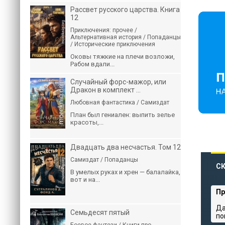
Рассвет русского царства. Книга
12
Приключения: прочее /
Альтернативная история / Попаданцы
/ Исторические приключения
Оковы тяжкие на плечи возложи,
Рабом вдали...
Случайный форс-мажор, или
Дракон в комплект ...
Любовная фантастика / Самиздат
План был гениален: выпить зелье
красоты,...
Двадцать два несчастья. Том 12
Самиздат / Попаданцы
С
В умелых руках и хрен — балалайка,
вот и на...
Пр
Да
Семьдесят пятый
по