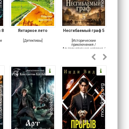
 8
Янтарное лето
Несгибаемый граф 5
Зав
Кровн
ое
[Детективы]
[Исторические
[Любовн
приключения /
Альтернативная история /
Попаданцы / Самиздат]