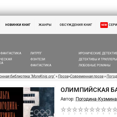
НОВИНКИ КНИГ
ЖАНРЫ
ОБСУЖДЕНИЯ КНИГ
СЕР
NEW
 ФАНТАСТИКА
ЛИТРПГ
ИРОНИЧЕСКИЕ ДЕТЕКТИ
ЧЕСКАЯ
ФЭНТЕЗИ
ДЕТЕКТИВЫ И ТРИЛЛЕРЫ
КА
ФАНТАСТИКА
ЛЮБОВНЫЕ РОМАНЫ
онная библиотека "MoreKnig.org"
»
Проза
»
Современная проза
»
Погод
ОЛИМПИЙСКАЯ Б
Автор:
Погодина-Кузмина