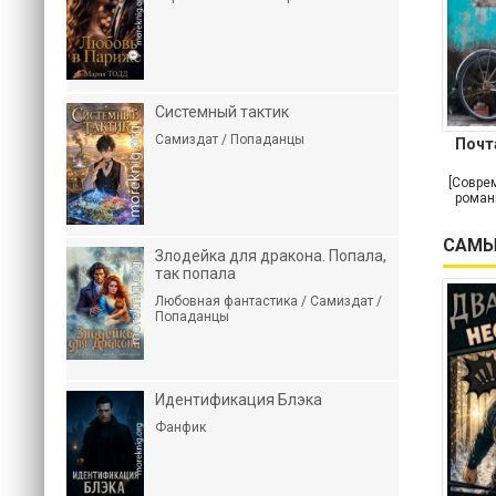
Системный тактик
Самиздат / Попаданцы
Почт
[Совре
роман
САМЫ
Злодейка для дракона. Попала,
так попала
Любовная фантастика / Самиздат /
Попаданцы
Идентификация Блэка
Фанфик