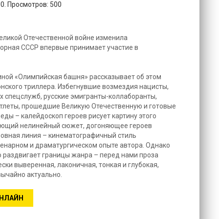
10. Просмотров: 500
 Великой Отечественной войне изменила
борная СССР впервые принимает участие в
иной «Олимпийская башня» рассказывает об этом
нского триллера. Избегнувшие возмездия нацисты,
х спецслужб, русские эмигранты-коллаборанты,
атлеты, прошедшие Великую Отечественную и готовые
еды – калейдоскоп героев рисует картину этого
ающий нелинейный сюжет, догоняющее героев
бовная линия – кинематографичный стиль
енарном и драматургическом опыте автора. Однако
 раздвигает границы жанра – перед нами проза
ски выверенная, лаконичная, тонкая и глубокая,
вычайно актуально.
ОНЛАЙН