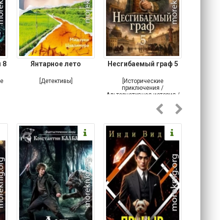
 8
Янтарное лето
Несгибаемый граф 5
Зав
Кровн
ое
[Детективы]
[Исторические
[Любовн
приключения /
Альтернативная история /
Попаданцы / Самиздат]