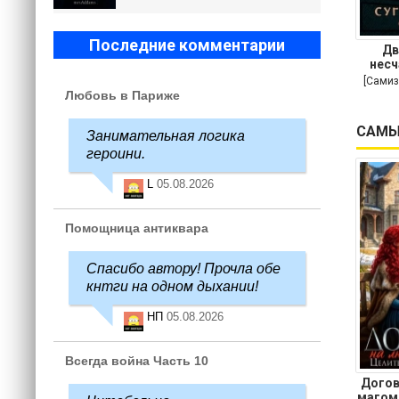
Последние комментарии
Дв
несч
[Самиз
Любовь в Париже
САМЫ
Занимательная логика
героини.
L
05.08.2026
Помощница антиквара
Спасибо автору! Прочла обе
кнтги на одном дыхании!
НП
05.08.2026
Всегда война Часть 10
Догов
магом