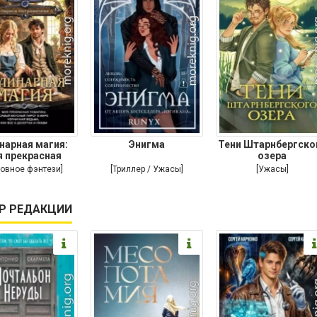
нарная магия:
Энигма
Тени Штарнбергско
 прекрасная
озера
ариха. Самый
овное фэнтези]
[Триллер / Ужасы]
[Ужасы]
Р РЕДАКЦИИ