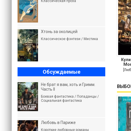
Классическая проза
Хтонь за околицей
Классическое фэнтези / Мистика
Кули
Моя
пов
[Люб
Обсуждаемые
Не брат я вам, хоть и Гримм.
ВЫБО
Часть II
Боевая фантастика / Попаданцы /
Социальная фантастика
Любовь в Париже
Короткие любовные романы