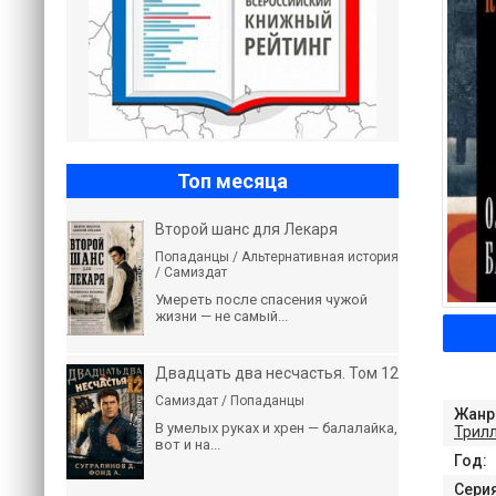
Топ месяца
Второй шанс для Лекаря
Попаданцы / Альтернативная история
/ Самиздат
Умереть после спасения чужой
жизни — не самый...
Двадцать два несчастья. Том 12
Самиздат / Попаданцы
Жанр
В умелых руках и хрен — балалайка,
Трил
вот и на...
Год:
Серия