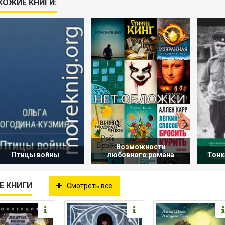
ХОЖИЕ КНИГИ:
Возможности
Птицы войны
любовного романа
Тонк
Е КНИГИ
Смотреть все