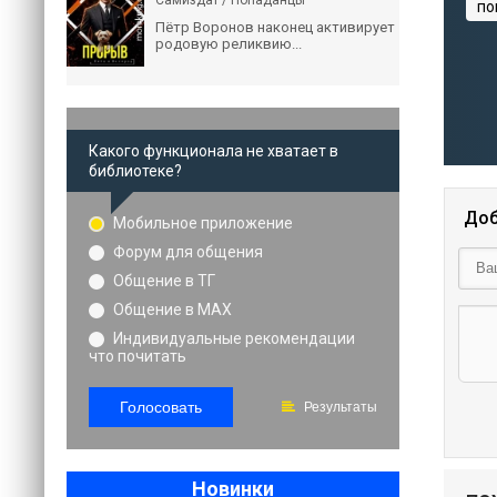
Самиздат / Попаданцы
по
Пётр Воронов наконец активирует
родовую реликвию...
Какого функционала не хватает в
библиотеке?
Доб
Мобильное приложение
Форум для общения
Общение в ТГ
Общение в MAX
Индивидуальные рекомендации
что почитать
Голосовать
Результаты
Новинки