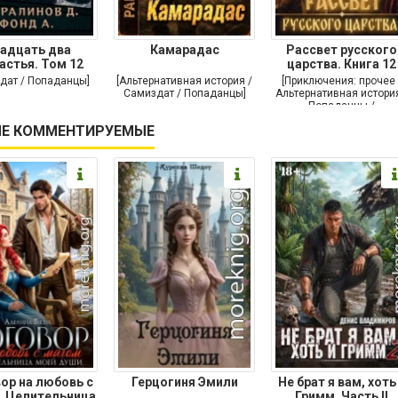
адцать два
Камарадас
Рассвет русского
астья. Том 12
царства. Книга 12
дат / Попаданцы]
[Альтернативная история /
[Приключения: прочее 
Самиздат / Попаданцы]
Альтернативная история
Попаданцы /
Исторические
Е КОММЕНТИРУЕМЫЕ
приключения]
ор на любовь с
Герцогиня Эмили
Не брат я вам, хоть
. Целительница
Гримм. Часть II