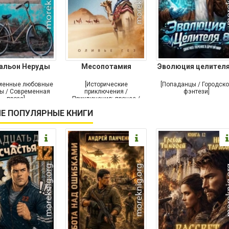
альон Неруды
Месопотамия
Эволюция целителя
менные любовные
[Исторические
[Попаданцы / Городск
ы / Современная
приключения /
фэнтези]
проза]
Приключения: прочее /
Современная проза /
Е ПОПУЛЯРНЫЕ КНИГИ
Историческая проза]