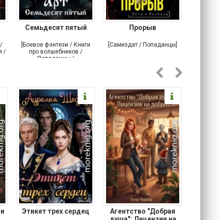
Семьдесят пятый
Прорыв
Веда и 
/
[Боевое фэнтези / Книги
[Самиздат / Попаданцы]
[Любовн
 /
про волшебников /
С
Попаданцы /
Историческое фэнтези]
 и
Этикет трех сердец
Агентство "Добрая
Не 
душа": Лицензия на