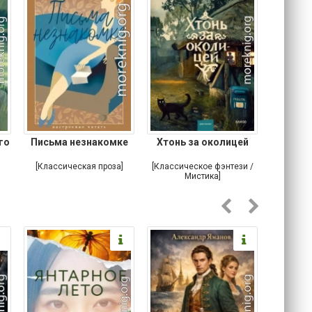
го
Письма незнакомке
Хтонь за околицей
Что м
устро
[Классическая проза]
[Классическое фэнтези /
[Ирониче
Мистика]
Ужас