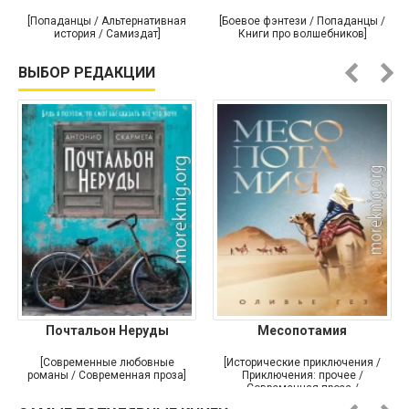
[Попаданцы / Альтернативная
[Боевое фэнтези / Попаданцы /
история / Самиздат]
Книги про волшебников]
ВЫБОР РЕДАКЦИИ
Почтальон Неруды
Месопотамия
[Современные любовные
[Исторические приключения /
романы / Современная проза]
Приключения: прочее /
Современная проза /
Историческая проза]