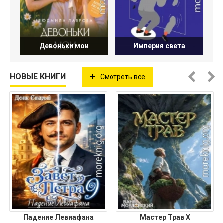
Девоньки мои
Империя света
НОВЫЕ КНИГИ
Смотреть все
Падение Левиафана
Мастер Трав X