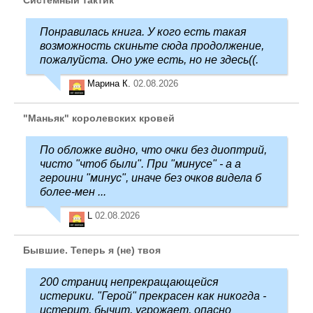
Понравилась книга. У кого есть такая
возможность скиньте сюда продолжение,
пожалуйста. Оно уже есть, но не здесь((.
Марина К.
02.08.2026
"Маньяк" королевских кровей
По обложке видно, что очки без диоптрий,
чисто "чтоб были". При "минусе" - а а
героини "минус", иначе без очков видела б
более-мен ...
L
02.08.2026
Бывшие. Теперь я (не) твоя
200 страниц непрекращающейся
истерики. "Герой" прекрасен как никогда -
истерит, бычит, угрожает, опасно