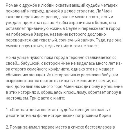
Роман о дружбе и любви, охватывающий судьбы четырех
поколений и период длиной в целое столетие. Ли Чиен
тяжело переживает развод: она не может спать, есть и
увядает прямо на глазах. Чтобы справиться с болью, она
оставляет привычную жизнь в Сеуле и переезжает в город
на побережье Хвирен, название которого дословно
переводится как «светлый, солнечный залив». Туда, где она
сможет спрятаться, ведь ее никто там не знает.
Но на улице чужого пока города героиня сталкивается со
своей… бабушкой, с которой Чиен не виделась много лет из-
за старого семейного конфликта, однако это не мешает
сближению женщин. Из неторопливых рассказов бабушки
вырисовываются портреты сильных женщин их семьи, на
чью долю выпало много горя. Чиен находит силу и утешение
в этих историях и, обращаясь к прошлому, обретает опору в
настоящем. Три факта о книге:
1. «Светлая ночь» сплетает судьбы женщин из разных
десятилетий на фоне исторических потрясений Кореи.
2. Роман занимал первое место в списке бестселлеров в