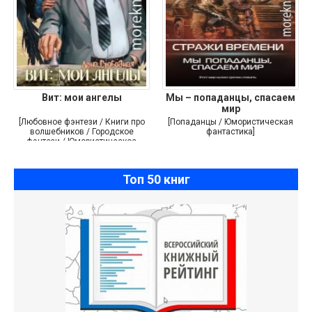
Вит: мои ангелы
Мы – попаданцы, спасаем
мир
[Любовное фэнтези / Книги про
[Попаданцы / Юмористическая
волшебников / Городское
фантастика]
фэнтези / Юмористическое
фэнтези]
Топ 50 книг