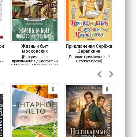
ри
Жизнь и быт
Приключения Серёжи
Оско
московских
Царапкина
разби
государей
[Исторические
[Детские приключения /
[Соврем
ии
приключения / Биографии
Детская проза]
и Мемуары / Историческая
проза / История]