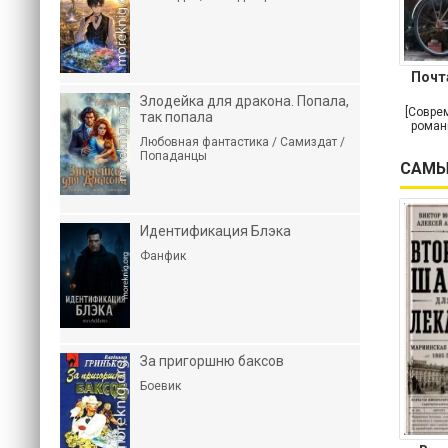
Почт
Злодейка для дракона. Попала,
[Совре
так попала
роман
Любовная фантастика / Самиздат /
Попаданцы
САМЫ
Идентификация Блэка
Фанфик
За пригоршню баксов
Боевик