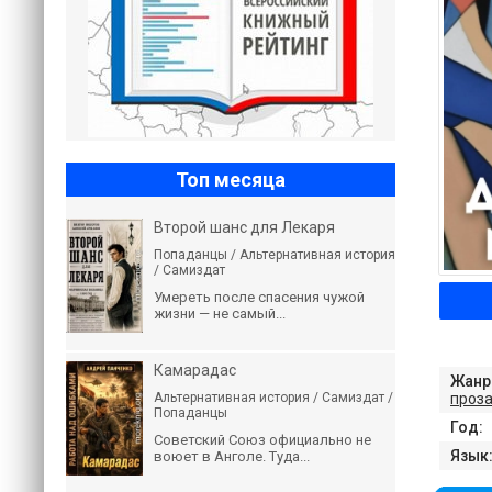
Топ месяца
Второй шанс для Лекаря
Попаданцы / Альтернативная история
/ Самиздат
Умереть после спасения чужой
жизни — не самый...
Камарадас
Жанр
проз
Альтернативная история / Самиздат /
Попаданцы
Год:
Советский Союз официально не
Язык
воюет в Анголе. Туда...