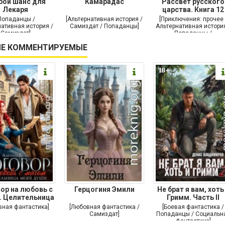
рой шанс для
Камарадас
Рассвет русского
Лекаря
царства. Книга 12
Попаданцы /
[Альтернативная история /
[Приключения: прочее 
ативная история /
Самиздат / Попаданцы]
Альтернативная история
Самиздат]
Попаданцы /
Исторические
Е КОММЕНТИРУЕМЫЕ
приключения]
ор на любовь с
Герцогиня Эмили
Не брат я вам, хоть
. Целительница
Гримм. Часть II
моей души
вная фантастика]
[Любовная фантастика /
[Боевая фантастика /
Самиздат]
Попаданцы / Социальн
фантастика]