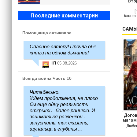
Вто
[
Последние комментарии
Альтерн
САМЫ
Помощница антиквара
Спасибо автору! Прочла обе
кнтги на одном дыхании!
НП
05.08.2026
Всегда война Часть 10
Читабельно.
Ждем продолжения, не плохо
бы еще одну реальность
открыть - более раннюю. И
Догов
заниматься разведкой -
магом
запустить, так сказать,
[Любо
щупальца в глубины ...