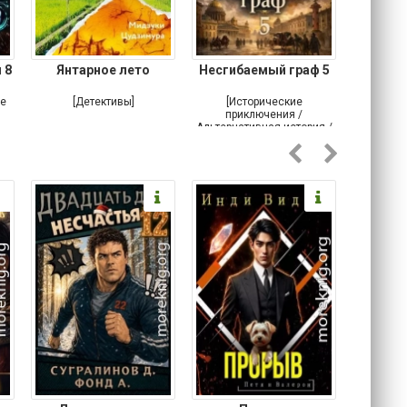
 8
Янтарное лето
Несгибаемый граф 5
Зав
Кровн
ое
[Детективы]
[Исторические
[Любовн
приключения /
Альтернативная история /
Попаданцы / Самиздат]