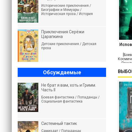
Исторические приключения /
Биографии и Мемуары /
Историческая проза / История
Приключения Серёжи
Царапкина
Детские приключения / Детская
Испов
проза
[Боев
Космиче
Прикл
ВЫБО
Обсуждаемые
Не брат я вам, хоть и Гримм.
Часть II
Боевая фантастика / Попаданцы /
Социальная фантастика
Системный тактик
Самиздат / Попаданцы