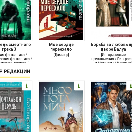
едь смертного
Мое сердце
Борьба за любовь п
греха 3
переехало
дворе Валуа
ая фантастика /
[Триллер]
[Исторические
ская фантастика /
приключения / Биограф
ючения: прочее /
и Мемуары / История]
Самиздат]
Р РЕДАКЦИИ