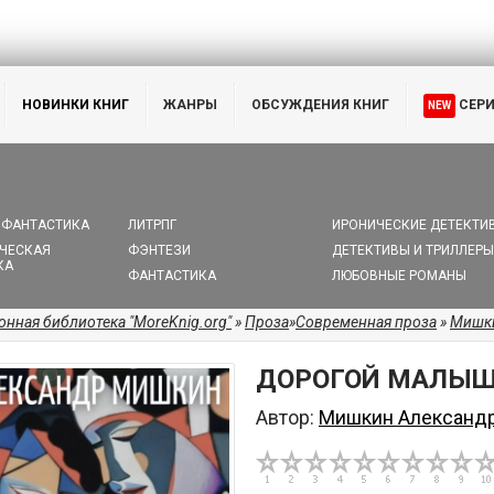
НОВИНКИ КНИГ
ЖАНРЫ
ОБСУЖДЕНИЯ КНИГ
СЕР
NEW
 ФАНТАСТИКА
ЛИТРПГ
ИРОНИЧЕСКИЕ ДЕТЕКТИ
ЧЕСКАЯ
ФЭНТЕЗИ
ДЕТЕКТИВЫ И ТРИЛЛЕРЫ
КА
ФАНТАСТИКА
ЛЮБОВНЫЕ РОМАНЫ
онная библиотека "MoreKnig.org"
»
Проза
»
Современная проза
»
Мишки
ДОРОГОЙ МАЛЫ
Автор:
Мишкин Александ