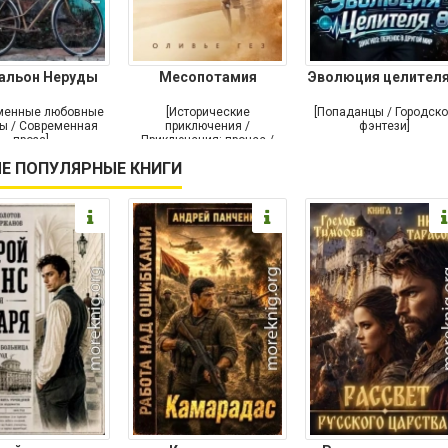
альон Неруды
Месопотамия
Эволюция целителя
менные любовные
[Исторические
[Попаданцы / Городск
ы / Современная
приключения /
фэнтези]
проза]
Приключения: прочее /
Современная проза /
Е ПОПУЛЯРНЫЕ КНИГИ
Историческая проза]