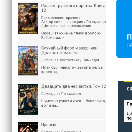
Рассвет русского царства. Книга
12
Приключения: прочее /
Альтернативная история / Попаданцы
/ Исторические приключения
Оковы тяжкие на плечи возложи,
Рабом вдали...
Случайный форс-мажор, или
Дракон в комплект ...
Любовная фантастика / Самиздат
План был гениален: выпить зелье
красоты,...
Двадцать два несчастья. Том 12
С
Самиздат / Попаданцы
В умелых руках и хрен — балалайка,
Пр
вот и на...
Да
по
Прорыв