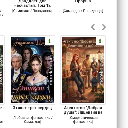
Двадцать два
Прорыв
Веда и 
несчастья. Том 12
/
[Самиздат / Попаданцы]
[Самиздат / Попаданцы]
[Любовн
 /
С
 и
Этикет трех сердец
Агентство "Добрая
Не 
душа": Лицензия на
добро
[Любовная фантастика /
[Юмористическая
[Любовн
ая
Самиздат]
фантастика]
Детектив