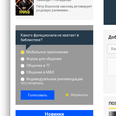
Самиздат / Попаданцы
Пётр Воронов наконец активирует
родовую реликвию...
Какого функционала не хватает в
Доб
библиотеке?
Мобильное приложение
Форум для общения
Общение в ТГ
Общение в MAX
Индивидуальные рекомендации
что почитать
Голосовать
Результаты
ПО
Новинки