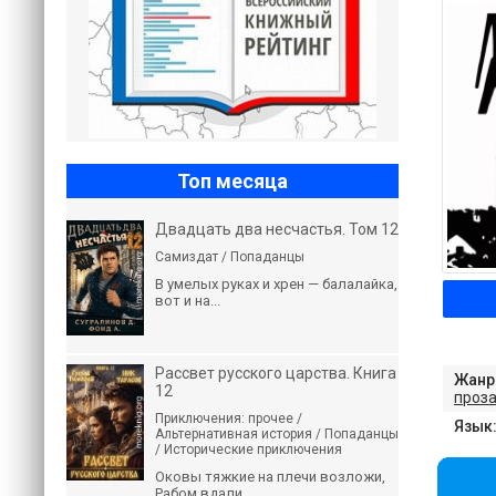
Топ месяца
Двадцать два несчастья. Том 12
Самиздат / Попаданцы
В умелых руках и хрен — балалайка,
вот и на...
Рассвет русского царства. Книга
Жанр
12
проз
Приключения: прочее /
Язык
Альтернативная история / Попаданцы
/ Исторические приключения
Оковы тяжкие на плечи возложи,
Рабом вдали...