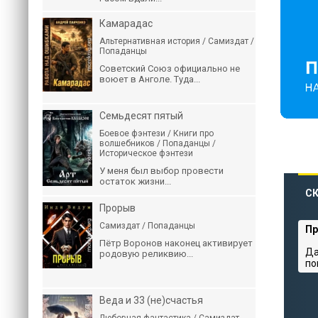
Камарадас
Альтернативная история / Самиздат /
Попаданцы
Советский Союз официально не
воюет в Анголе. Туда...
Семьдесят пятый
Боевое фэнтези / Книги про
волшебников / Попаданцы /
Историческое фэнтези
У меня был выбор провести
остаток жизни...
СК
Прорыв
Самиздат / Попаданцы
Пр
Пётр Воронов наконец активирует
Да
родовую реликвию...
по
Веда и 33 (не)счастья