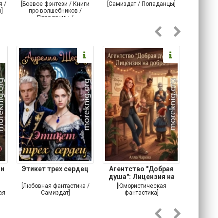
я /
[Боевое фэнтези / Книги
[Самиздат / Попаданцы]
[Любовн
]
про волшебников /
С
Попаданцы /
Историческое фэнтези]
 и
Этикет трех сердец
Агентство "Добрая
Не 
душа": Лицензия на
добро
[Любовная фантастика /
[Юмористическая
[Любовн
ая
Самиздат]
фантастика]
Детектив