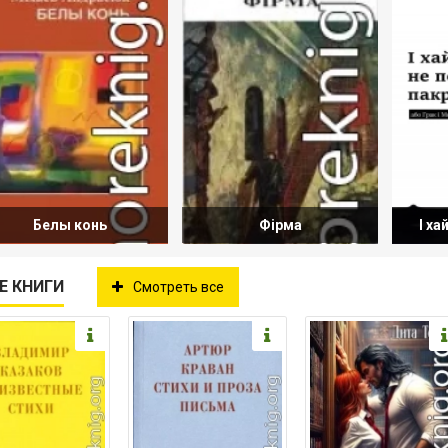
Белы конь
Фірма
І ха
Е КНИГИ
Смотреть все