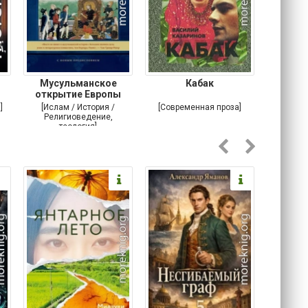
Мусульманское
Кабак
Во
открытие Европы
]
[Ислам / История /
[Современная проза]
[Проза /
Религиоведение,
теология]