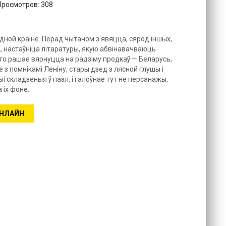
 Просмотров: 308
 адной краiне. Перад чытачом з'явяцца, сярод іншых,
а, настаўніца літаратуры, якую абвінавачваюць
што рашае вярнуцца на радзіму продкаў — Беларусь,
 з помнікамі Леніну, стары дзед з лясной глушы і
і складзеныя ў пазл, і галоўнае тут не персанажы,
 іх фоне.
ОНЛАЙН