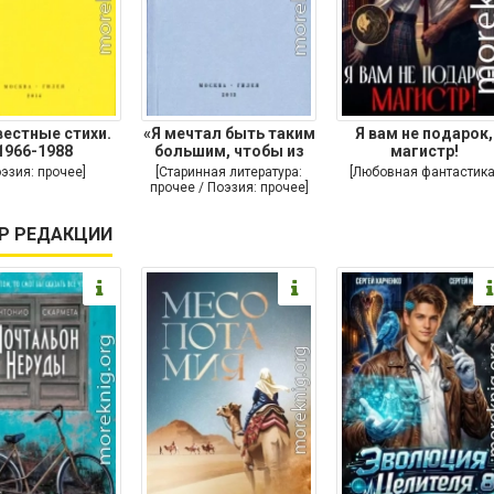
естные стихи.
«Я мечтал быть таким
Я вам не подарок,
1966-1988
большим, чтобы из
магистр!
меня
оэзия: прочее]
[Старинная литература:
[Любовная фантастика
прочее / Поэзия: прочее]
Р РЕДАКЦИИ