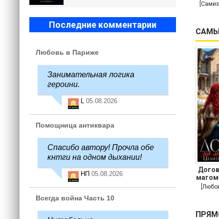
[Самиз
Последние комментарии
САМЫ
Любовь в Париже
Занимательная логика
героини.
L
05.08.2026
Помощница антиквара
Спасибо автору! Прочла обе
кнтги на одном дыхании!
Догов
НП
05.08.2026
магом
[Любо
Всегда война Часть 10
ПРЯМ