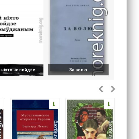
й ніхто не пойдзе
За волю