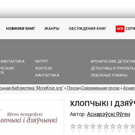
НОВИНКИ КНИГ
ЖАНРЫ
ОБСУЖДЕНИЯ КНИГ
СЕР
NEW
 ФАНТАСТИКА
ЛИТРПГ
ИРОНИЧЕСКИЕ ДЕТЕКТИ
ЧЕСКАЯ
ФЭНТЕЗИ
ДЕТЕКТИВЫ И ТРИЛЛЕРЫ
КА
ФАНТАСТИКА
ЛЮБОВНЫЕ РОМАНЫ
онная библиотека "MoreKnig.org"
»
Проза
»
Современная проза
»
Аснар
ХЛОПЧЫКI I ДЗЯ
Автор:
Аснарэўскі Яўген