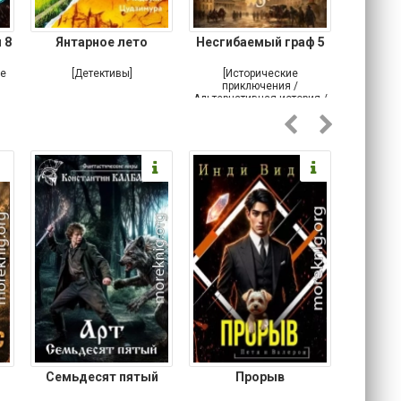
 8
Янтарное лето
Несгибаемый граф 5
Зав
Кровн
ое
[Детективы]
[Исторические
[Любовн
приключения /
Альтернативная история /
Попаданцы / Самиздат]
Семьдесят пятый
Прорыв
Веда и 