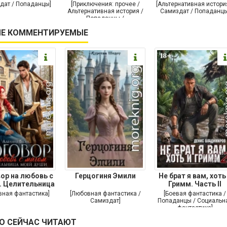
дат / Попаданцы]
[Приключения: прочее /
[Альтернативная истори
Альтернативная история /
Самиздат / Попаданцы
Попаданцы /
Исторические
Е КОММЕНТИРУЕМЫЕ
приключения]
ор на любовь с
Герцогиня Эмили
Не брат я вам, хоть
. Целительница
Гримм. Часть II
моей души
вная фантастика]
[Любовная фантастика /
[Боевая фантастика /
Самиздат]
Попаданцы / Социальн
фантастика]
О СЕЙЧАС ЧИТАЮТ