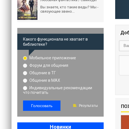
Любовная фантастика / Самиздат
Вы знаете, кто такие веды? Мы -
связующее звено...
Доб
Какого функционала не хватает в
библиотеке?
Мобильное приложение
Форум для общения
Общение в ТГ
Общение в MAX
Индивидуальные рекомендации
что почитать
Голосовать
Результаты
ПО
Новинки