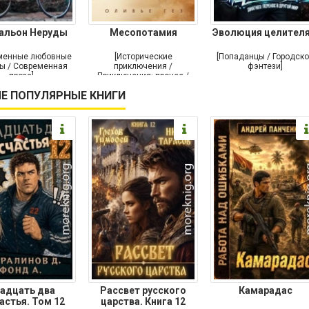
альон Неруды
Месопотамия
Эволюция целителя
менные любовные
[Исторические
[Попаданцы / Городск
ы / Современная
приключения /
фэнтези]
проза]
Приключения: прочее /
Современная проза /
Е ПОПУЛЯРНЫЕ КНИГИ
Историческая проза]
адцать два
Рассвет русского
Камарадас
астья. Том 12
царства. Книга 12