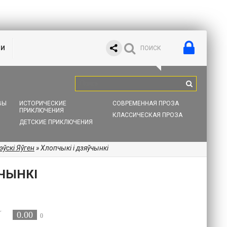
ИИ
ВЫ
ИСТОРИЧЕСКИЕ
СОВРЕМЕННАЯ ПРОЗА
ПРИКЛЮЧЕНИЯ
КЛАССИЧЕСКАЯ ПРОЗА
ДЕТСКИЕ ПРИКЛЮЧЕНИЯ
эўскі Яўген
» Хлопчыкi i дзяўчынкi
ЎЧЫНКI
0.00
0