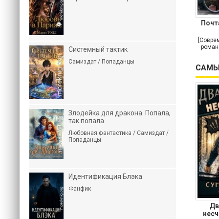
Почт
[Совре
роман
Системный тактик
Самиздат / Попаданцы
САМЫ
Злодейка для дракона. Попала,
так попала
Любовная фантастика / Самиздат /
Попаданцы
Идентификация Блэка
Фанфик
Дв
несч