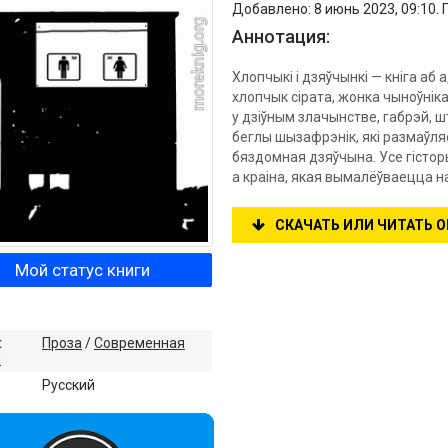
Добавлено: 8 июнь 2023, 09:10.
Аннотация:
Хлопчыкі і дзяўчынкі — кнiга аб
хлопчык сірата, жонка чыноўнік
у дзіўным злачынстве, габрэй, 
беглы шызафрэнік, які размаўляе
бяздомная дзяўчына. Усе гісторы
а краіна, якая вымалёўваецца на
СКАЧАТЬ ИЛИ ЧИТАТЬ 
Мой статус книги
:
Проза
/
Современная
а
:
Русский