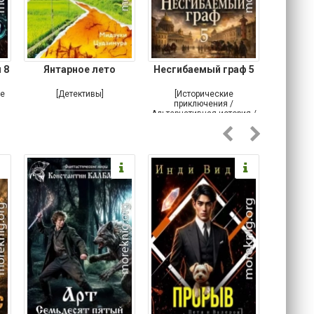
 8
Янтарное лето
Несгибаемый граф 5
Зав
Кровн
ое
[Детективы]
[Исторические
[Любовн
приключения /
Альтернативная история /
Попаданцы / Самиздат]