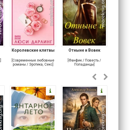
Королевские клятвы
Отныне и Вовек
Небе
]
[Современные любовные
[Фанфик / Повесть /
[Самизда
романы / Эротика, Секс]
Попаданцы]
Альтерна