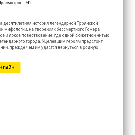
 Просмотров: 942
на десятилетняя история легендарной Троянской
ой мифологии, на творениях бессмертного Гомера,
ое и яркое повествование, где одной сюжетной нитью
егендарного города. Уцелевшим героям предстоит
ний, прежде чем им удастся вернуться в родную
ОНЛАЙН