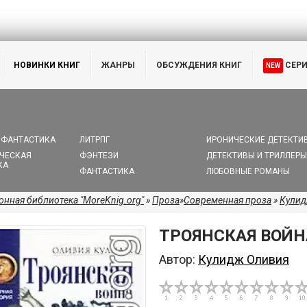
НОВИНКИ КНИГ
ЖАНРЫ
ОБСУЖДЕНИЯ КНИГ
СЕР
NEW
 ФАНТАСТИКА
ЛИТРПГ
ИРОНИЧЕСКИЕ ДЕТЕКТИ
ЧЕСКАЯ
ФЭНТЕЗИ
ДЕТЕКТИВЫ И ТРИЛЛЕРЫ
КА
ФАНТАСТИКА
ЛЮБОВНЫЕ РОМАНЫ
онная библиотека "MoreKnig.org"
»
Проза
»
Современная проза
»
Кулид
ТРОЯНСКАЯ ВОЙН
Автор:
Кулидж Оливия