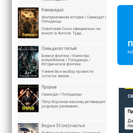
Камарадас
Альтернативная история / Самиздат /
Попаданцы
Советский Союз официально не
воюет в Анголе. Туда...
Семьдесят пятый
Боевое фэнтези / Книги про
волшебников / Попаданцы /
Историческое фэнтези
У меня был выбор провести
остаток жизни...
Прорыв
Самиздат / Попаданцы
СК
Пётр Воронов наконец активирует
родовую реликвию...
Пр
Да
Веда и 33 (не)счастья
по