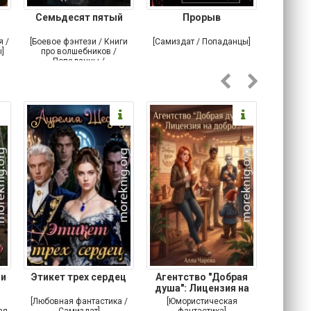
Семьдесят пятый
Прорыв
Веда и 
я /
[Боевое фэнтези / Книги
[Самиздат / Попаданцы]
[Любовн
]
про волшебников /
С
Попаданцы /
Историческое фэнтези]
 и
Этикет трех сердец
Агентство "Добрая
Не 
душа": Лицензия на
добро
[Любовная фантастика /
[Юмористическая
[Любовн