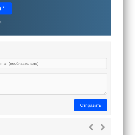
 *
и
Отправить
Спа