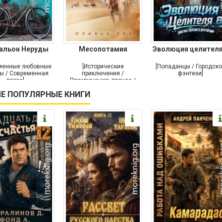
альон Неруды
Месопотамия
Эволюция целителя
менные любовные
[Исторические
[Попаданцы / Городск
ы / Современная
приключения /
фэнтези]
проза]
Приключения: прочее /
Современная проза /
Е ПОПУЛЯРНЫЕ КНИГИ
Историческая проза]