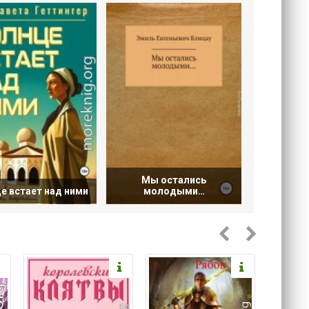
Мы остались
е встает над ними
молодыми…