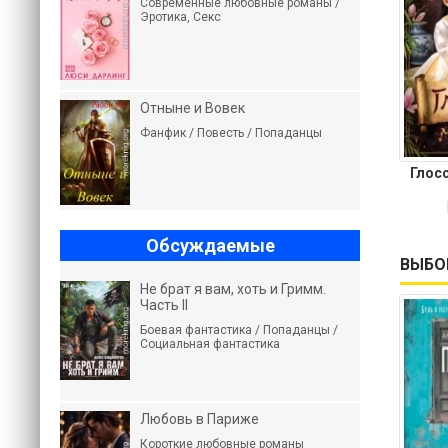
Современные любовные романы /
Эротика, Секс
Отныне и Вовек
Фанфик / Повесть / Попаданцы
Глос
Обсуждаемые
ВЫБО
Не брат я вам, хоть и Гримм.
Часть II
Боевая фантастика / Попаданцы /
Социальная фантастика
Любовь в Париже
Короткие любовные романы