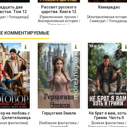
адцать два
Рассвет русского
Камарадас
астья. Том 12
царства. Книга 12
дат / Попаданцы]
[Приключения: прочее /
[Альтернативная истори
Альтернативная история /
Самиздат / Попаданцы
Попаданцы /
Исторические
Е КОММЕНТИРУЕМЫЕ
приключения]
ор на любовь с
Герцогиня Эмили
Не брат я вам, хоть
. Целительница
Гримм. Часть II
моей души
вная фантастика]
[Любовная фантастика /
[Боевая фантастика /