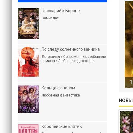
Глоссарий к Вороне
Самиздат
По следу солнечного зайчика
Детективы / Современные любовные
романы / Любовные детективы
Т
Кольцо с опалом
Любовная фантастика
НОВЫ
Королевские клятвы