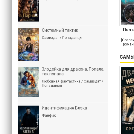
Почт
Системный тактик
Самиздат / Попаданцы
[Совре
роман
САМЫ
Злодейка для дракона. Попала,
так попала
Любовная фантастика / Самиздат /
Попаданцы
Идентификация Блэка
Фанфик