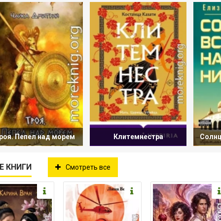
роя. Пепел над морем
Клитемнестра
Солнц
Е КНИГИ
Смотреть все