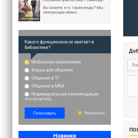
Любовная фантастика / Самиздат
Вы знаете, кто такие веды? Мы -
связующее звено...
Какого функционала не хватает в
библиотеке?
Доб
Мобильное приложение
Форум для общения
Общение в ТГ
Общение в MAX
Индивидуальные рекомендации
что почитать
Голосовать
Результаты
ПО
Новинки