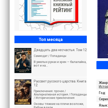
Топ месяца
Двадцать два несчастья. Том 12
Самиздат / Попаданцы
В умелых руках и хрен — балалайка,
вот и на...
Рассвет русского царства. Книга
Жанр
12
Истор
Приключения: прочее /
Год:
Альтернативная история / Попаданцы
/ Исторические приключения
Серия
Оковы тяжкие на плечи возложи,
Язык
Рабом вдали...