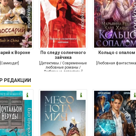
сарий к Вороне
По следу солнечного
Кольцо с опалом
зайчика
[Самиздат]
[Детективы / Современные
[Любовная фантастика
любовные романы /
Любовные детективы]
Р РЕДАКЦИИ