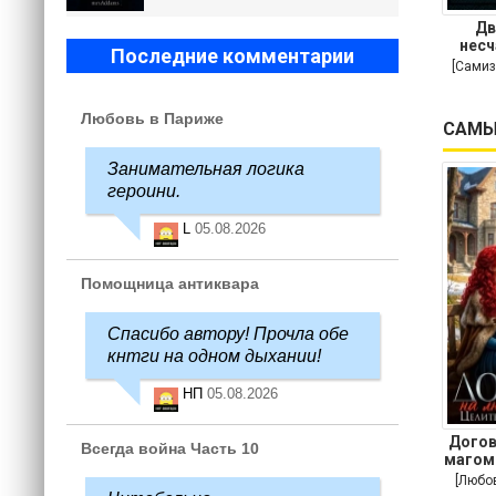
Дв
несч
Последние комментарии
[Самиз
Любовь в Париже
САМЫ
Занимательная логика
героини.
L
05.08.2026
Помощница антиквара
Спасибо автору! Прочла обе
кнтги на одном дыхании!
НП
05.08.2026
Догов
Всегда война Часть 10
магом
[Любо