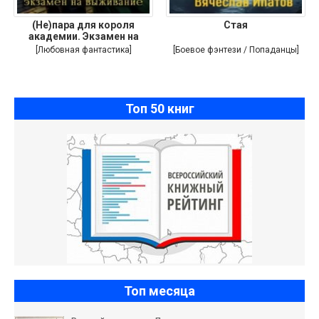
(Не)пара для короля
Стая
академии. Экзамен на
выживание
[Любовная фантастика]
[Боевое фэнтези / Попаданцы]
Топ 50 книг
Топ месяца