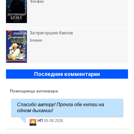
Фанфик
За пригоршню баксов
Боевик
Последние комментарии
Помощница антиквара
Спасибо автору! Прочла обе кнтги на
одном дыхании!
НП
05.08.2026