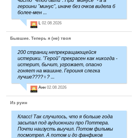
чисто "чтоб были". При "минусе" - а а
героини "минус", иначе без очков видела б
более-мен ...
L
02.08.2026
Бывшие. Теперь я (не) твоя
200 страниц непрекращающейся
истерики. "Герой" прекрасен как никогда -
истерит, бычит, угрожает, опасно
гоняет на машине. Героиня слегка
лучше????‍♀️? ...
Анн
02.08.2026
Из руин
Класс! Так случилось, что я больше года
засыпал под аудиокниги про Поттера.
Почти наизусть выучил. Потом фильмы
посмотрел. А потом и до фанфиков