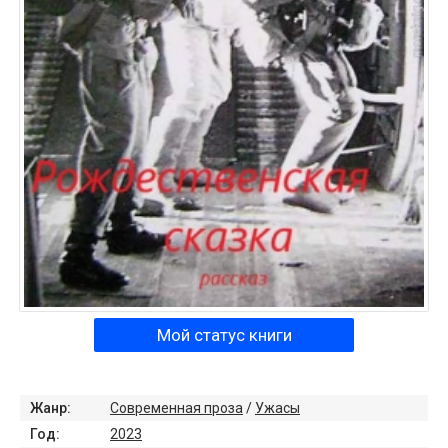
Мой статус книги
Жанр:
Современная проза
/
Ужасы
Год:
2023