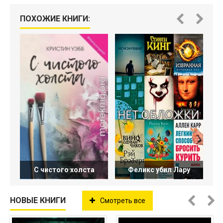
М
ПОХОЖИЕ КНИГИ:
С чистого холста
Феликс убил Лару
НОВЫЕ КНИГИ
Смотреть все