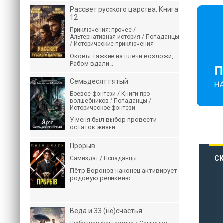
Рассвет русского царства. Книга
12
Приключения: прочее /
Альтернативная история / Попаданцы
/ Исторические приключения
Оковы тяжкие на плечи возложи,
Рабом вдали...
Семьдесят пятый
Боевое фэнтези / Книги про
волшебников / Попаданцы /
Историческое фэнтези
У меня был выбор провести
остаток жизни...
Прорыв
СК
Самиздат / Попаданцы
Пётр Воронов наконец активирует
родовую реликвию...
Веда и 33 (не)счастья