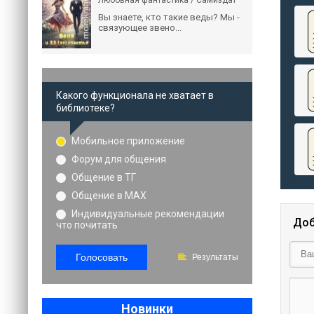
Любовная фантастика / Самиздат
Вы знаете, кто такие веды? Мы -
связующее звено...
Какого функционала не хватает в
библиотеке?
Мобильное приложение
Форум для общения
Общение в ТГ
Общение в MAX
Индивидуальные рекомендации
Доб
что почитать
Голосовать
Результаты
Новинки