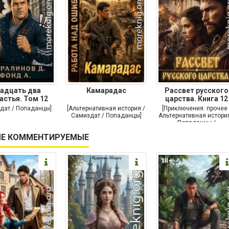
адцать два
Камарадас
Рассвет русского
астья. Том 12
царства. Книга 12
дат / Попаданцы]
[Альтернативная история /
[Приключения: прочее 
Самиздат / Попаданцы]
Альтернативная история
Попаданцы /
Исторические
Е КОММЕНТИРУЕМЫЕ
приключения]