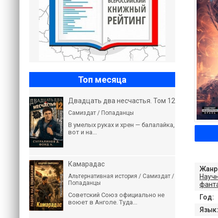
Топ месяца
Двадцать два несчастья. Том 12
Самиздат / Попаданцы
В умелых руках и хрен — балалайка,
вот и на...
Камарадас
Жанр
Науч
Альтернативная история / Самиздат /
Попаданцы
фант
Советский Союз официально не
Год:
воюет в Анголе. Туда...
Язык