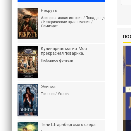
Рекрутъ
Альтернативная история / Попаданцы
/ Исторические приключения /
Самиздат
ПО
Кулинарная магия: Моя
прекрасная повариха.
Любовное фэнтези
Энигма
Триллер / Ужасы
Тени Штарнбергского озера