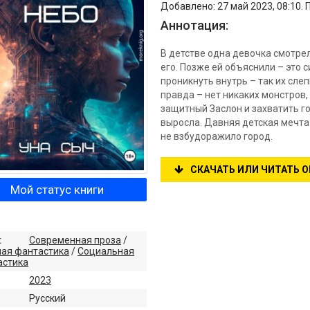
Добавлено: 27 май 2023, 08:10. 
Аннотация:
В детстве одна девочка смотрел
его. Позже ей объяснили – это 
проникнуть внутрь – так их сле
правда – нет никаких монстров,
защитный Заслон и захватить г
выросла. Давняя детская мечта
не взбудоражило город.
СКАЧАТЬ ИЛИ ЧИТАТЬ 
Мой статус книги
:
Современная проза
/
ная фантастика
/
Социальная
астика
2023
:
Русский