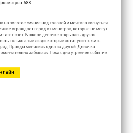
Просмотров: 588
а на золотое сияние над головой и мечтала коснуться
сияние ограждает город от монстров, которые не могут
пит этот свет. В школе девочке открылась другая
 есть только злые люди, которые хотят уничтожить
ород. Правды менялись одна за другой. Девочка
 окончательно забылась. Пока одно утреннее событие
ОНЛАЙН