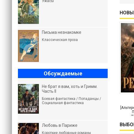
Ужасы
НОВЫ
Письма незнакомке
Классическая проза
Обсуждаемые
Не брат я вам, хоть и Гримм.
Часть II
Боевая фантастика / Попаданцы /
Социальная фантастика
[Альтер
П
И
приклю
ВЫБО
Любовь в Париже
Короткие любовные романы