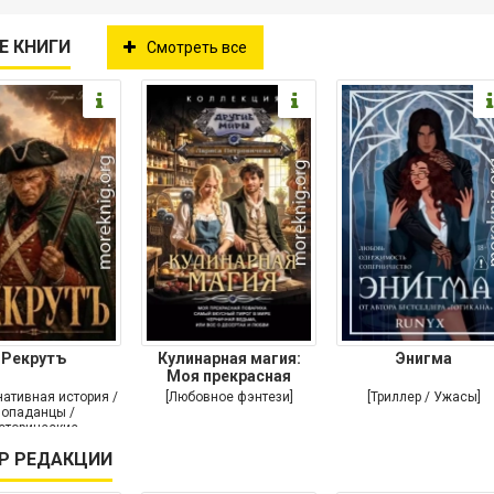
Е КНИГИ
Смотреть все
Рекрутъ
Кулинарная магия:
Энигма
Моя прекрасная
повариха. Самый
нативная история /
[Любовное фэнтези]
[Триллер / Ужасы]
опаданцы /
сторические
чения / Самиздат]
Р РЕДАКЦИИ