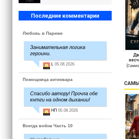
Последние комментарии
Любовь в Париже
Занимательная логика
героини.
Дв
несч
L
05.08.2026
[Самиз
Помощница антиквара
САМЫ
Спасибо автору! Прочла обе
кнтги на одном дыхании!
НП
05.08.2026
Всегда война Часть 10