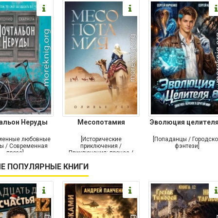
альон Неруды
Месопотамия
Эволюция целителя
менные любовные
[Исторические
[Попаданцы / Городск
ы / Современная
приключения /
фэнтези]
проза]
Приключения: прочее /
Современная проза /
Е ПОПУЛЯРНЫЕ КНИГИ
Историческая проза]