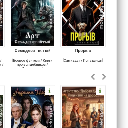
Семьдесят пятый
Прорыв
Веда и 
/
[Боевое фэнтези / Книги
[Самиздат / Попаданцы]
[Любовн
 /
про волшебников /
С
Попаданцы /
Историческое фэнтези]