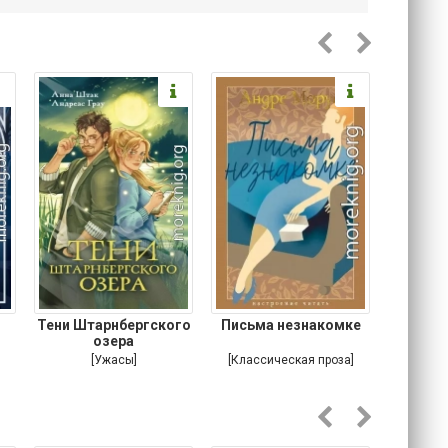
Тени Штарнбергского
Письма незнакомке
Хтонь
озера
[Ужасы]
[Классическая проза]
[Классич
М