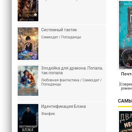
Системный тактик
Самиздат / Попаданцы
Злодейка для дракона. Попала,
так попала
Почт
Любовная фантастика / Самиздат /
Попаданцы
[Совре
роман
САМЫ
Идентификация Блэка
Фанфик