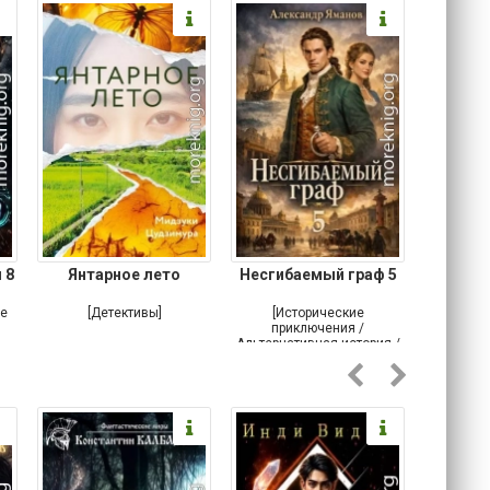
 8
Янтарное лето
Несгибаемый граф 5
Зав
Кровн
ое
[Детективы]
[Исторические
[Любовн
приключения /
Альтернативная история /
Попаданцы / Самиздат]