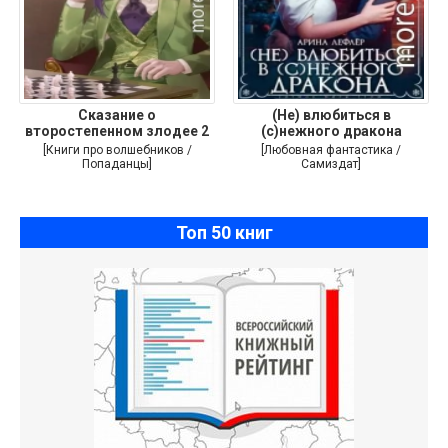
Сказание о
(Не) влюбиться в
второстепенном злодее 2
(с)нежного дракона
[Книги про волшебников /
[Любовная фантастика /
Попаданцы]
Самиздат]
Топ 50 книг