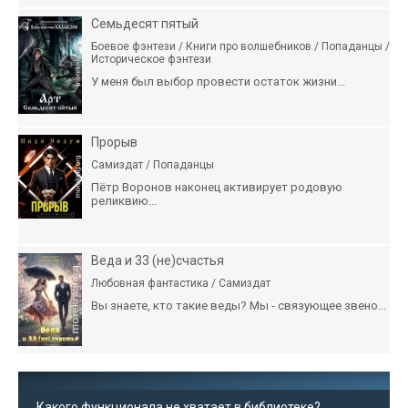
Семьдесят пятый
Боевое фэнтези / Книги про волшебников / Попаданцы /
Историческое фэнтези
У меня был выбор провести остаток жизни...
Прорыв
Самиздат / Попаданцы
Пётр Воронов наконец активирует родовую
реликвию...
Веда и 33 (не)счастья
Любовная фантастика / Самиздат
Вы знаете, кто такие веды? Мы - связующее звено...
Какого функционала не хватает в библиотеке?