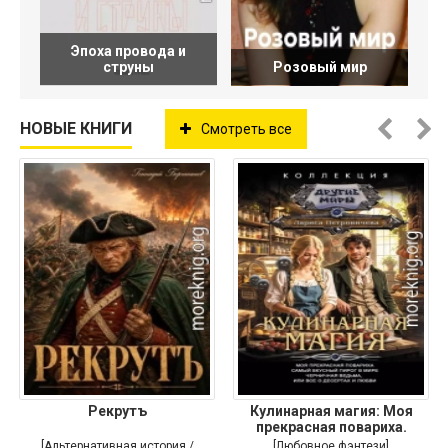
Эпоха провода и
струны
Розовый мир
НОВЫЕ КНИГИ
Смотреть все
Рекрутъ
Кулинарная магия: Моя
прекрасная повариха.
Самый
[Альтернативная история /
[Любовное фэнтези]