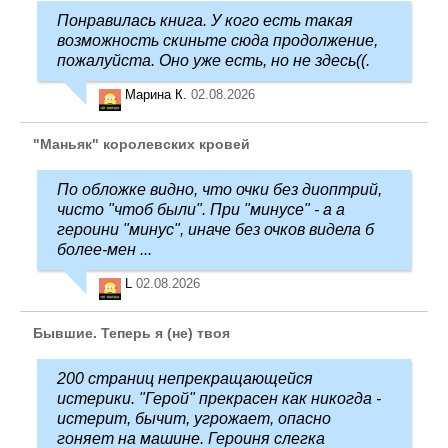
Понравилась книга. У кого есть такая
возможность скиньте сюда продолжение,
пожалуйста. Оно уже есть, но не здесь((.
Марина К.
02.08.2026
"Маньяк" королевских кровей
По обложке видно, что очки без диоптрий,
чисто "чтоб были". При "минусе" - а а
героини "минус", иначе без очков видела б
более-мен ...
L
02.08.2026
Бывшие. Теперь я (не) твоя
200 страниц непрекращающейся
истерики. "Герой" прекрасен как никогда -
истерит, бычит, угрожает, опасно
гоняет на машине. Героиня слегка