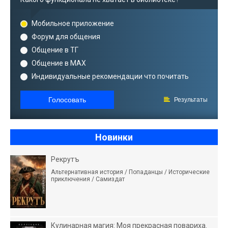
Мобильное приложение
Форум для общения
Общение в ТГ
Общение в MAX
Индивидуальные рекомендации что почитать
Голосовать
Результаты
Новинки
Рекрутъ
Альтернативная история / Попаданцы / Исторические
приключения / Самиздат
Кулинарная магия: Моя прекрасная повариха.