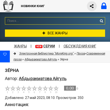
НОВИНКИ КНИГ
ВСЕ ЖАНРЫ
ЖАНРЫ
|
СЕРИИ
|
ОБСУЖДЕНИЯ КНИГ
NEW
Электронная библиотека "MoreKnig.org"
»
Проза
»
Современная
проза
»
Абдыракматова Айгуль
» Зёрна
ЗЁРНА
Автор:
Абдыракматова Айгуль
0.00
0
Добавлено: 27 май 2023, 08:10. Просмотров: 350
Аннотация: