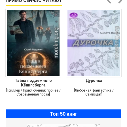
ПРЯМО СЕЙЧАС ЧИТАЮТ
Тайна подземного
Дурочка
Кёнигсберга
[Триллер / Приключения: прочее /
[Любовная фантастика /
Современная проза]
Самиздат]
Топ 50 книг