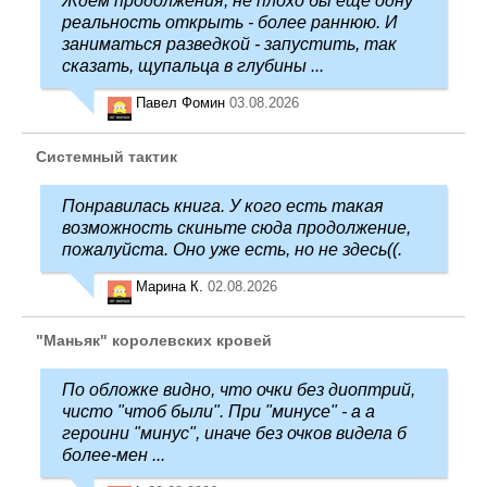
Ждем продолжения, не плохо бы еще одну
реальность открыть - более раннюю. И
заниматься разведкой - запустить, так
сказать, щупальца в глубины ...
Павел Фомин
03.08.2026
Системный тактик
Понравилась книга. У кого есть такая
возможность скиньте сюда продолжение,
пожалуйста. Оно уже есть, но не здесь((.
Марина К.
02.08.2026
"Маньяк" королевских кровей
По обложке видно, что очки без диоптрий,
чисто "чтоб были". При "минусе" - а а
героини "минус", иначе без очков видела б
более-мен ...