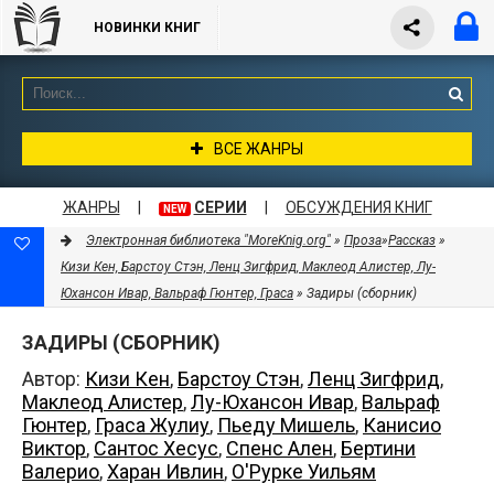
НОВИНКИ КНИГ
ВСЕ ЖАНРЫ
ЖАНРЫ
|
СЕРИИ
|
ОБСУЖДЕНИЯ КНИГ
NEW
Электронная библиотека "MoreKnig.org"
»
Проза
»
Рассказ
»
Кизи Кен, Барстоу Стэн, Ленц Зигфрид, Маклеод Алистер, Лу-
Юхансон Ивар, Вальраф Гюнтер, Граса
» Задиры (сборник)
ЗАДИРЫ (СБОРНИК)
Автор:
Кизи Кен
,
Барстоу Стэн
,
Ленц Зигфрид
,
Маклеод Алистер
,
Лу-Юхансон Ивар
,
Вальраф
Гюнтер
,
Граса Жулиу
,
Пьеду Мишель
,
Канисио
Виктор
,
Сантос Хесус
,
Спенс Ален
,
Бертини
Валерио
,
Харан Ивлин
,
О'Рурке Уильям