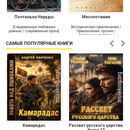
Почтальон Неруды
Месопотамия
[Современные любовные
[Исторические приключения /
романы / Современная проза]
Приключения: прочее /
Современная проза /
Историческая проза]
САМЫЕ ПОПУЛЯРНЫЕ КНИГИ
Камарадас
Рассвет русского царства.
Книга 12