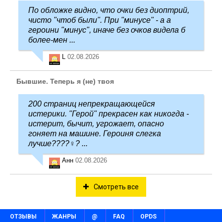
По обложке видно, что очки без диоптрий,
чисто "чтоб были". При "минусе" - а а
героини "минус", иначе без очков видела б
более-мен ...
L
02.08.2026
Бывшие. Теперь я (не) твоя
200 страниц непрекращающейся
истерики. "Герой" прекрасен как никогда -
истерит, бычит, угрожает, опасно
гоняет на машине. Героиня слегка
лучше????‍♀️? ...
Анн
02.08.2026
Смотреть все
ОТЗЫВЫ
ЖАНРЫ
@
FAQ
OPDS