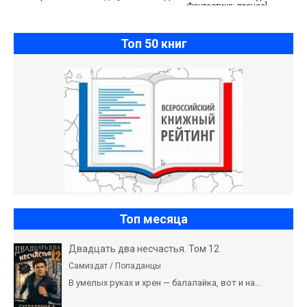
Фантастика: прочее]
Топ 50 книг
Топ месяца
Двадцать два несчастья. Том 12
Самиздат / Попаданцы
В умелых руках и хрен — балалайка, вот и на...