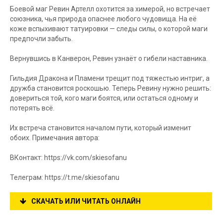
Боевой маг Ревин Артелл охотится за химерой, но встречает
союзника, чья природа опаснее любого чудовища. На её
коже вспыхивают татуировки — следы силы, о которой маги
предпочли забыть.
Вернувшись в Канверон, Ревин узнаёт о гибели наставника.
Гильдия Дракона и Пламени трещит под тяжестью интриг, а
дружба становится роскошью. Теперь Ревину нужно решить:
довериться той, кого маги боятся, или остаться одному и
потерять всё.
Их встреча становится началом пути, который изменит
обоих. Примечания автора:
ВКонтакт: https://vk.com/skiesofanu
Телеграм: https://t.me/skiesofanu
СКАЧАТЬ ИЛИ ЧИТАТЬ ОНЛАЙН