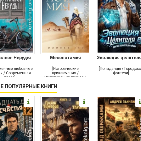
альон Неруды
Месопотамия
Эволюция целителя
менные любовные
[Исторические
[Попаданцы / Городск
ы / Современная
приключения /
фэнтези]
проза]
Приключения: прочее /
Современная проза /
Е ПОПУЛЯРНЫЕ КНИГИ
Историческая проза]