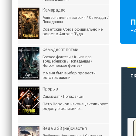
Камарадас
Альтернативная история / Самиздат /
Попаданцы
Советский Союз официально не
воюет в Анголе. Туда...
Семьдесят пятый
Боевое фэнтези / Книги про
волшебников / Попаданцы /
Историческое фэнтези
У меня был выбор провести
СК
остаток жизни...
Прорыв
Самиздат / Попаданцы
Пётр Воронов наконец активирует
родовую реликвию...
Веда и 33 (не)счастья