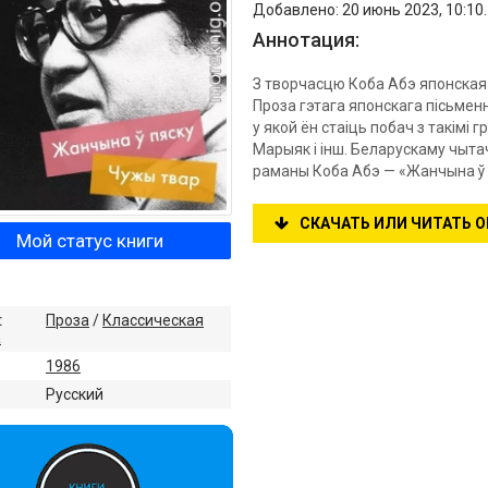
Добавлено: 20 июнь 2023, 10:10
Аннотация:
З творчасцю Коба Абэ японская
Проза гэтага японскага пісьменн
у якой ён стаіць побач з такімі г
Марыяк і інш. Беларускаму чы
раманы Коба Абэ — «Жанчына ў п
СКАЧАТЬ ИЛИ ЧИТАТЬ 
Мой статус книги
:
Проза
/
Классическая
а
1986
:
Русский