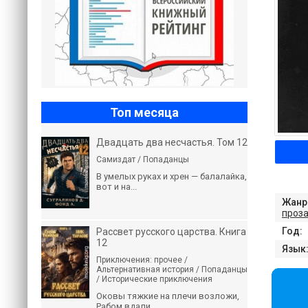
Топ месяца
Двадцать два несчастья. Том 12
Самиздат / Попаданцы
В умелых руках и хрен — балалайка,
вот и на...
Жанр
проз
Год:
Рассвет русского царства. Книга
12
Язык
Приключения: прочее /
Альтернативная история / Попаданцы
/ Исторические приключения
Оковы тяжкие на плечи возложи,
Рабом вдали...