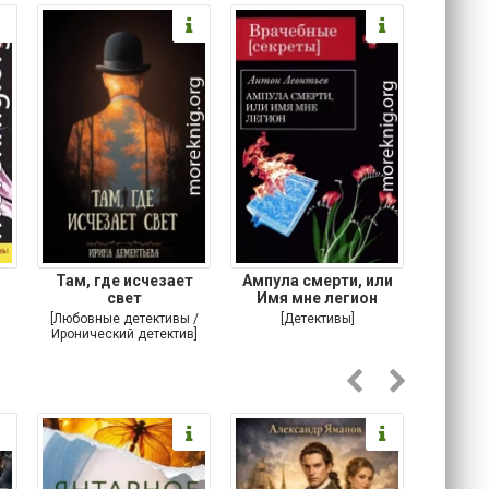
Там, где исчезает
Ампула смерти, или
Ставка
свет
Имя мне легион
[Любовные детективы /
[Детективы]
[Кримина
Иронический детектив]