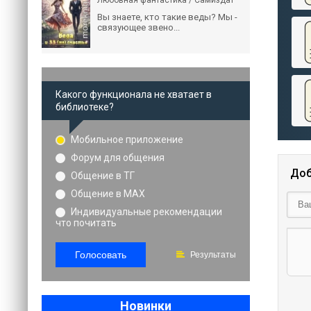
Любовная фантастика / Самиздат
Вы знаете, кто такие веды? Мы -
связующее звено...
Какого функционала не хватает в
библиотеке?
Мобильное приложение
Форум для общения
Доб
Общение в ТГ
Общение в MAX
Индивидуальные рекомендации
что почитать
Голосовать
Результаты
Новинки