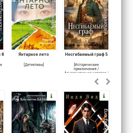
 8
Янтарное лето
Несгибаемый граф 5
Зав
Кровн
ое
[Детективы]
[Исторические
[Любовн
приключения /
Альтернативная история /
Попаданцы / Самиздат]