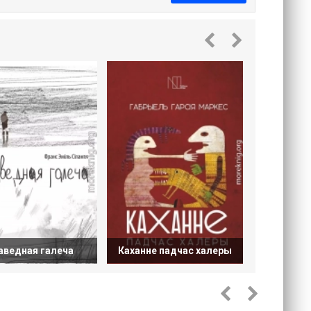
Боты дзе
Б
аведная галеча
Каханне падчас халеры