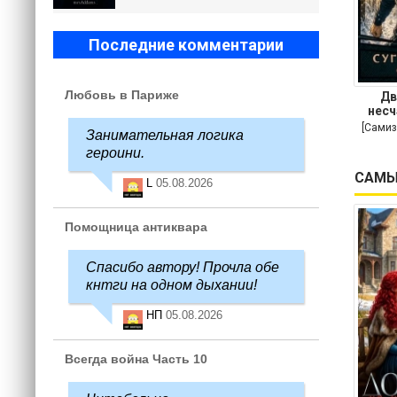
Последние комментарии
Любовь в Париже
Дв
несч
[Самиз
Занимательная логика
героини.
САМЫ
L
05.08.2026
Помощница антиквара
Спасибо автору! Прочла обе
кнтги на одном дыхании!
НП
05.08.2026
Всегда война Часть 10