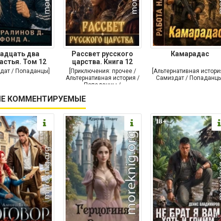
адцать два
Рассвет русского
Камарадас
астья. Том 12
царства. Книга 12
дат / Попаданцы]
[Приключения: прочее /
[Альтернативная истори
Альтернативная история /
Самиздат / Попаданцы
Попаданцы /
Исторические
Е КОММЕНТИРУЕМЫЕ
приключения]