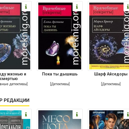
ду жизнью и
Пока ты дышишь
Шарф Айседоры
смертью
вные детективы]
[Детективы]
[Детективы]
Р РЕДАКЦИИ