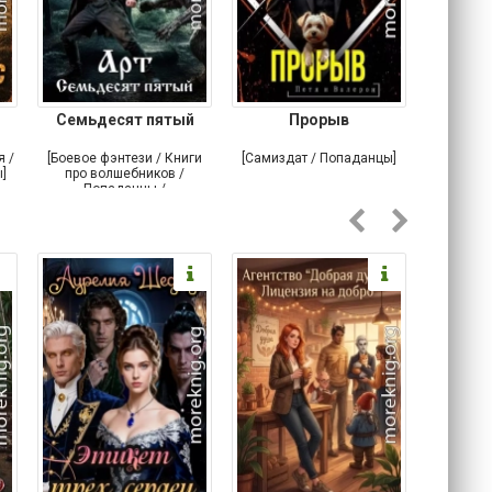
Семьдесят пятый
Прорыв
Веда и 
я /
[Боевое фэнтези / Книги
[Самиздат / Попаданцы]
[Любовн
]
про волшебников /
С
Попаданцы /
Историческое фэнтези]