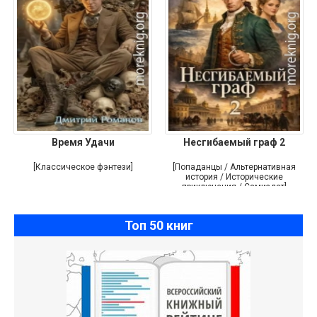
Время Удачи
Несгибаемый граф 2
[Классическое фэнтези]
[Попаданцы / Альтернативная
история / Исторические
приключения / Самиздат]
Топ 50 книг