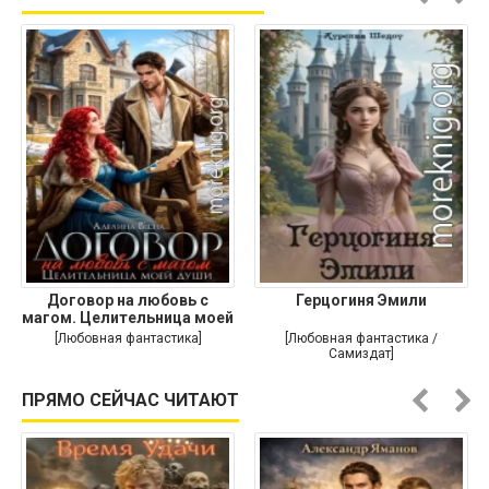
Договор на любовь с
Герцогиня Эмили
магом. Целительница моей
души
[Любовная фантастика]
[Любовная фантастика /
Самиздат]
ПРЯМО СЕЙЧАС ЧИТАЮТ