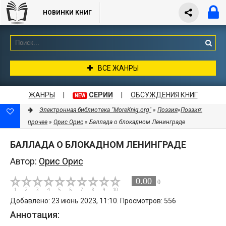
НОВИНКИ КНИГ
ВСЕ ЖАНРЫ
ЖАНРЫ
|
СЕРИИ
|
ОБСУЖДЕНИЯ КНИГ
NEW
Электронная библиотека "MoreKnig.org"
»
Поэзия
»
Поэзия:
прочее
»
Орис Орис
» Баллада о блокадном Ленинграде
БАЛЛАДА О БЛОКАДНОМ ЛЕНИНГРАДЕ
Автор:
Орис Орис
0.00
0
Добавлено: 23 июнь 2023, 11:10. Просмотров: 556
Аннотация: