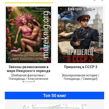
Законы размножения в
Пришелец в СССР 3
мире Неюрского периода
[Любовная фантастика /
[Альтернативная история /
Попаданцы / Классическое
Попаданцы / Самиздат]
фэнтези]
Топ 50 книг