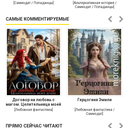
[Самиздат / Попаданцы]
[Альтернативная история /
Самиздат / Попаданцы]
САМЫЕ КОММЕНТИРУЕМЫЕ
Договор на любовь с
Герцогиня Эмили
магом. Целительница моей
души
[Любовная фантастика]
[Любовная фантастика /
Самиздат]
ПРЯМО СЕЙЧАС ЧИТАЮТ