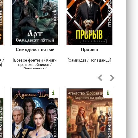
Семьдесят пятый
Прорыв
Веда и 
я /
[Боевое фэнтези / Книги
[Самиздат / Попаданцы]
[Любовн
]
про волшебников /
С
Попаданцы /
Историческое фэнтези]