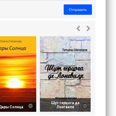
Отправить
Две
Шут герцога де
Дары Солнца
Лонгвиля