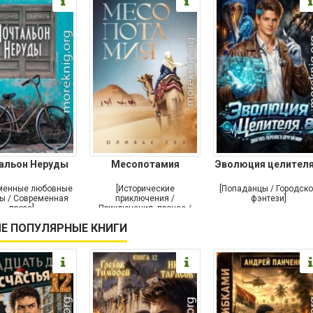
альон Неруды
Месопотамия
Эволюция целителя
менные любовные
[Исторические
[Попаданцы / Городск
ы / Современная
приключения /
фэнтези]
проза]
Приключения: прочее /
Современная проза /
Е ПОПУЛЯРНЫЕ КНИГИ
Историческая проза]