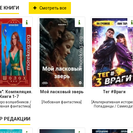
Е КНИГИ
Смотреть все
". Компиляция.
Мой ласковый зверь
Тег #Враги
Книги 1-7
про волшебников /
[Любовная фантастика]
[Альтернативная истори
ивная фантастика]
Попаданцы / Самиздат
Р РЕДАКЦИИ