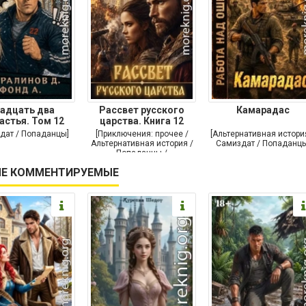
адцать два
Рассвет русского
Камарадас
астья. Том 12
царства. Книга 12
дат / Попаданцы]
[Приключения: прочее /
[Альтернативная истори
Альтернативная история /
Самиздат / Попаданцы
Попаданцы /
Исторические
Е КОММЕНТИРУЕМЫЕ
приключения]