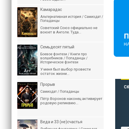
Камарадас
Альтернативная история / Самиздат /
Попаданцы
Советский Союз официально не
воюет в Анголе. Туда...
Семьдесят пятый
Боевое фэнтези / Книги про
волшебников / Попаданцы /
Историческое фэнтези
У меня был выбор провести
остаток жизни...
Прорыв
СК
Самиздат / Попаданцы
Пётр Воронов наконец активирует
родовую реликвию...
Веда и 33 (не)счастья