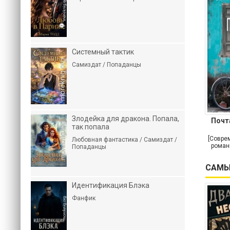
Системный тактик
Самиздат / Попаданцы
Злодейка для дракона. Попала,
Почт
так попала
[Совре
Любовная фантастика / Самиздат /
роман
Попаданцы
САМЫ
Идентификация Блэка
Фанфик