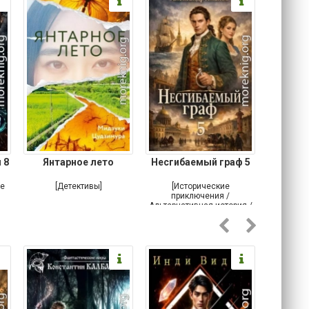
 8
Янтарное лето
Несгибаемый граф 5
Зав
Кровн
ое
[Детективы]
[Исторические
[Любовн
приключения /
Альтернативная история /
Попаданцы / Самиздат]