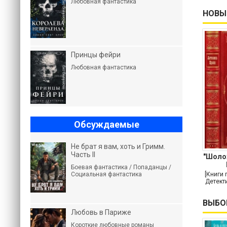
Любовная фантастика
НОВЫ
Принцы фейри
Любовная фантастика
Обсуждаемые
Не брат я вам, хоть и Гримм.
Часть II
"Шолох
Боевая фантастика / Попаданцы /
Социальная фантастика
[Книги 
Детект
ВЫБО
Любовь в Париже
Короткие любовные романы