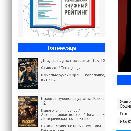
Топ месяца
Двадцать два несчастья. Том 12
Самиздат / Попаданцы
В умелых руках и хрен — балалайка,
вот и на...
Рассвет русского царства. Книга
Жанр
12
Соци
Приключения: прочее /
Год:
Альтернативная история / Попаданцы
/ Исторические приключения
Язык
Оковы тяжкие на плечи возложи,
Рабом вдали...