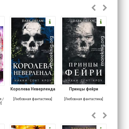
Королева Неверленда
Принцы фейри
Сюр
Воззван
межд
я /
[Любовная фантастика]
[Любовная фантастика]
[Критик
]