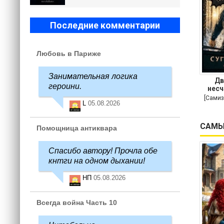
Последние комментарии
Любовь в Париже
Занимательная логика
Дв
героини.
несч
[Самиз
L
05.08.2026
САМЫ
Помощница антиквара
Спасибо автору! Прочла обе
кнтги на одном дыхании!
НП
05.08.2026
Всегда война Часть 10