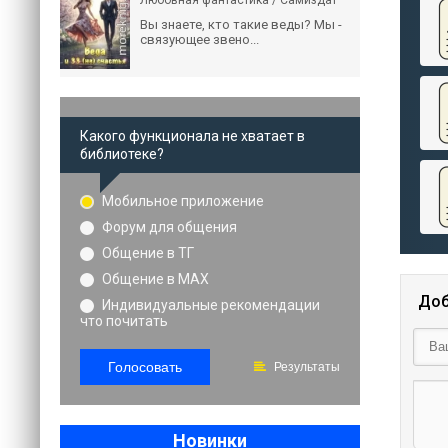
Любовная фантастика / Самиздат
Вы знаете, кто такие веды? Мы -
связующее звено...
Какого функционала не хватает в
библиотеке?
Мобильное приложение
Форум для общения
Общение в ТГ
Общение в MAX
Доб
Индивидуальные рекомендации
что почитать
Голосовать
Результаты
Новинки