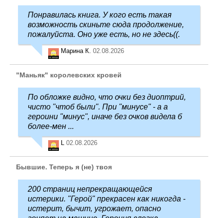
Понравилась книга. У кого есть такая
возможность скиньте сюда продолжение,
пожалуйста. Оно уже есть, но не здесь((.
Марина К.
02.08.2026
"Маньяк" королевских кровей
По обложке видно, что очки без диоптрий,
чисто "чтоб были". При "минусе" - а а
героини "минус", иначе без очков видела б
более-мен ...
L
02.08.2026
Бывшие. Теперь я (не) твоя
200 страниц непрекращающейся
истерики. "Герой" прекрасен как никогда -
истерит, бычит, угрожает, опасно