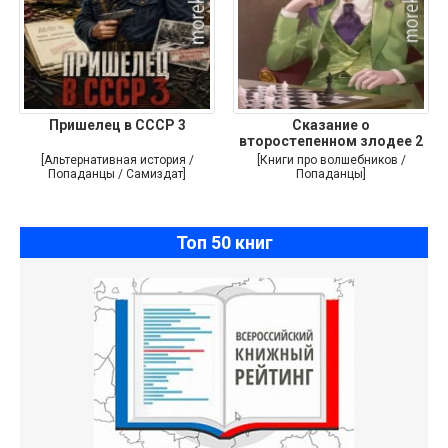
Пришелец в СССР 3
Сказание о
второстепенном злодее 2
[Альтернативная история /
[Книги про волшебников /
Попаданцы / Самиздат]
Попаданцы]
Топ 50 книг