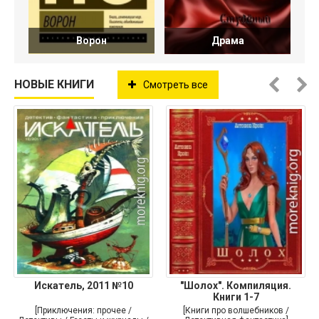
Ворон
Драма
НОВЫЕ КНИГИ
Смотреть все
Искатель, 2011 №10
"Шолох". Компиляция.
Книги 1-7
[Приключения: прочее /
[Книги про волшебников /