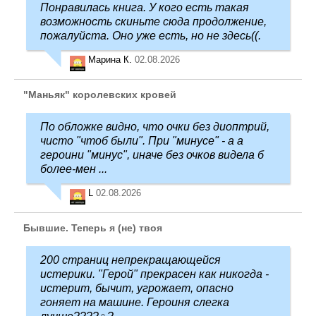
Понравилась книга. У кого есть такая
возможность скиньте сюда продолжение,
пожалуйста. Оно уже есть, но не здесь((.
Марина К.
02.08.2026
"Маньяк" королевских кровей
По обложке видно, что очки без диоптрий,
чисто "чтоб были". При "минусе" - а а
героини "минус", иначе без очков видела б
более-мен ...
L
02.08.2026
Бывшие. Теперь я (не) твоя
200 страниц непрекращающейся
истерики. "Герой" прекрасен как никогда -
истерит, бычит, угрожает, опасно
гоняет на машине. Героиня слегка