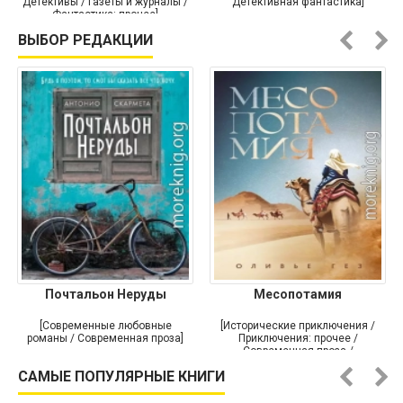
Детективы / Газеты и журналы /
Детективная фантастика]
Фантастика: прочее]
ВЫБОР РЕДАКЦИИ
Почтальон Неруды
Месопотамия
[Современные любовные
[Исторические приключения /
романы / Современная проза]
Приключения: прочее /
Современная проза /
Историческая проза]
САМЫЕ ПОПУЛЯРНЫЕ КНИГИ