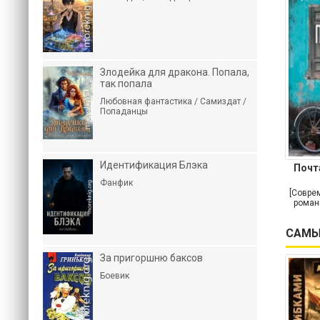
Злодейка для дракона. Попала,
так попала
Любовная фантастика / Самиздат /
Попаданцы
Идентификация Блэка
Почт
Фанфик
[Совре
роман
САМЫ
За пригоршню баксов
Боевик