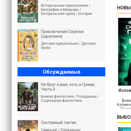
Исторические приключения /
НОВЫ
Биографии и Мемуары /
Историческая проза / История
Приключения Серёжи
Царапкина
Детские приключения / Детская
проза
Обсуждаемые
Не брат я вам, хоть и Гримм.
Часть II
Испов
Боевая фантастика / Попаданцы /
Социальная фантастика
[Боев
Космиче
Прикл
ВЫБО
Системный тактик
Самиздат / Попаданцы