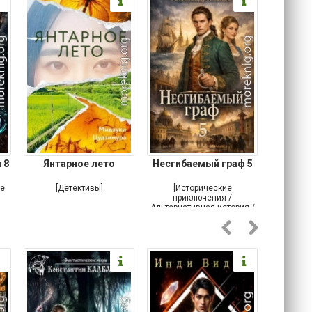
 8
Янтарное лето
Несгибаемый граф 5
Зав
Кровн
ое
[Детективы]
[Исторические
[Любовн
приключения /
Альтернативная история /
Попаданцы / Самиздат]