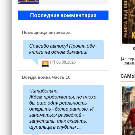
Последние комментарии
Помощница антиквара
Спасибо автору! Прочла обе
кнтги на одном дыхании!
[Альтер
НП
05.08.2026
Самиз
САМЫ
Всегда война Часть 10
Читабельно.
Ждем продолжения, не плохо
бы еще одну реальность
открыть - более раннюю. И
заниматься разведкой -
запустить, так сказать,
щупальца в глубины ...