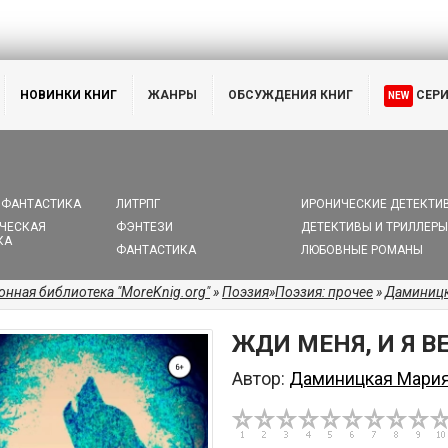
НОВИНКИ КНИГ
ЖАНРЫ
ОБСУЖДЕНИЯ КНИГ
СЕР
NEW
 ФАНТАСТИКА
ЛИТРПГ
ИРОНИЧЕСКИЕ ДЕТЕКТИ
ЧЕСКАЯ
ФЭНТЕЗИ
ДЕТЕКТИВЫ И ТРИЛЛЕРЫ
КА
ФАНТАСТИКА
ЛЮБОВНЫЕ РОМАНЫ
онная библиотека "MoreKnig.org"
»
Поэзия
»
Поэзия: прочее
»
Даминицк
ЖДИ МЕНЯ, И Я В
Автор:
Даминицкая Мари