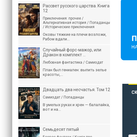
Рассвет русского царства. Книга
12
Приключения: прочее /
Альтернативная история / Попаданцы
/ Исторические приключения
Оковы тяжкие на плечи возложи,
Рабом вдали...
Случайный форс-мажор, или
Дракон в комплект ...
Любовная фантастика / Самиздат
План был гениален: выпить зелье
красоты,...
Двадцать два несчастья. Том 12
СК
Самиздат / Попаданцы
В умелых руках и хрен — балалайка,
вот и на...
Семьдесят пятый