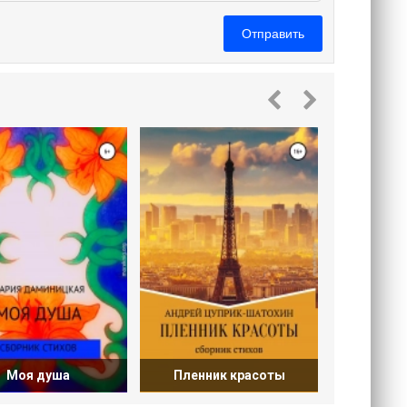
Отправить
Сан
бла
Моя душа
Пленник красоты