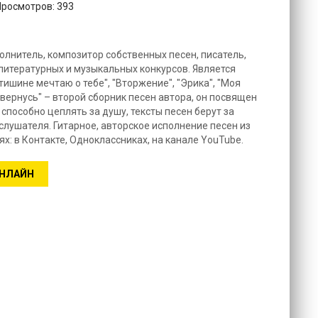
Просмотров: 393
лнитель, композитор собственных песен, писатель,
 литературных и музыкальных конкурсов. Является
тишине мечтаю о тебе", "Вторжение", "Эрика", "Моя
 вернусь" – второй сборник песен автора, он посвящен
пособно цеплять за душу, тексты песен берут за
лушателя. Гитарное, авторское исполнение песен из
х: в Контакте, Одноклассниках, на канале YouTube.
ОНЛАЙН