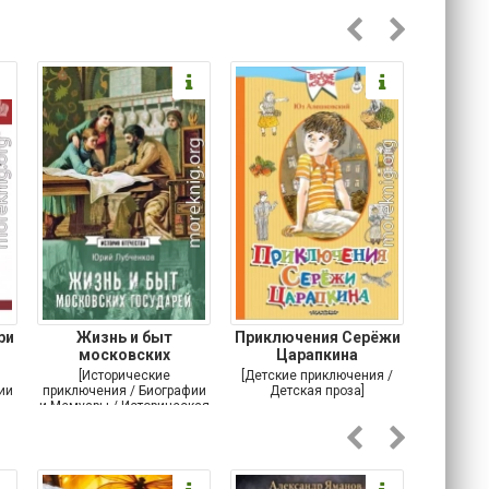
ри
Жизнь и быт
Приключения Серёжи
Оско
московских
Царапкина
разби
государей
[Исторические
[Детские приключения /
[Соврем
ии
приключения / Биографии
Детская проза]
и Мемуары / Историческая
проза / История]