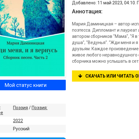
Добавлено: 11 май 2023, 04:10. 
Аннотация:
Мария Даминицкая – автор-испо
поэтесса. Дипломант и лауреат
автором сборников "Мама", "Я в 
душа", "Ведунья". "Жди меня и я
друзьям. Каждое произведение с
живое любого неравнодушного с
сборника можно услышать в сетя
СКАЧАТЬ ИЛИ ЧИТАТЬ 
Мой статус книги
:
Поэзия
/
Поэзия:
ее
2022
:
Русский