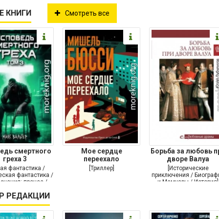
Е КНИГИ
Смотреть все
едь смертного
Мое сердце
Борьба за любовь п
греха 3
переехало
дворе Валуа
ая фантастика /
[Триллер]
[Исторические
ская фантастика /
приключения / Биограф
ючения: прочее /
и Мемуары / История]
Самиздат]
Р РЕДАКЦИИ