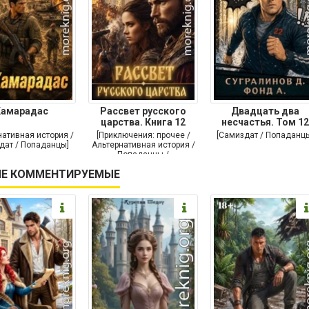
Камарадас
Рассвет русского
Двадцать два
царства. Книга 12
несчастья. Том 12
нативная история /
[Приключения: прочее /
[Самиздат / Попаданц
дат / Попаданцы]
Альтернативная история /
Попаданцы /
Исторические
Е КОММЕНТИРУЕМЫЕ
приключения]