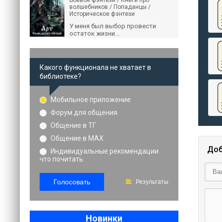
Боевое фэнтези / Книги про
волшебников / Попаданцы /
Историческое фэнтези
У меня был выбор провести
остаток жизни...
Какого функционала не хватает в
библиотеке?
Мобильное приложение
Форум для общения
Общение в ТГ
Общение в MAX
Доб
Индивидуальные рекомендации
что почитать
Голосовать
Результаты
Новинки