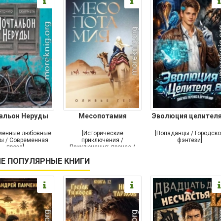
альон Неруды
Месопотамия
Эволюция целителя
менные любовные
[Исторические
[Попаданцы / Городск
ы / Современная
приключения /
фэнтези]
проза]
Приключения: прочее /
Современная проза /
Е ПОПУЛЯРНЫЕ КНИГИ
Историческая проза]