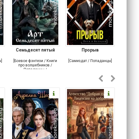
Семьдесят пятый
Прорыв
Веда и 
ы]
[Боевое фэнтези / Книги
[Самиздат / Попаданцы]
[Любовн
про волшебников /
С
Попаданцы /
Историческое фэнтези]