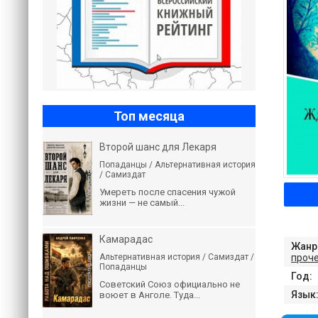
Топ месяца
Второй шанс для Лекаря
Попаданцы / Альтернативная история
/ Самиздат
Умереть после спасения чужой
жизни — не самый...
Камарадас
Жанр
проч
Альтернативная история / Самиздат /
Попаданцы
Год:
Советский Союз официально не
Язык
воюет в Анголе. Туда...