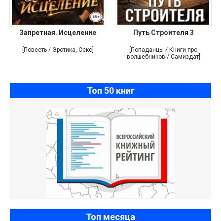
Запретная. Исцеление
Путь Строителя 3
[Повесть / Эротика, Секс]
[Попаданцы / Книги про
волшебников / Самиздат]
Топ 50 книг
Топ месяца