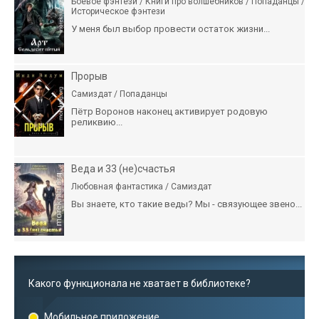
Боевое фэнтези / Книги про волшебников / Попаданцы /
Историческое фэнтези
У меня был выбор провести остаток жизни...
Прорыв
Самиздат / Попаданцы
Пётр Воронов наконец активирует родовую
реликвию...
Веда и 33 (не)счастья
Любовная фантастика / Самиздат
Вы знаете, кто такие веды? Мы - связующее звено...
Какого функционала не хватает в библиотеке?
Мобильное приложение