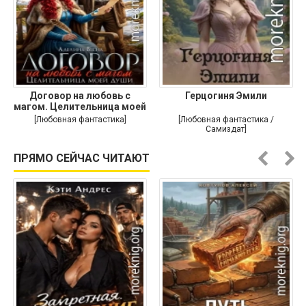
Договор на любовь с
Герцогиня Эмили
магом. Целительница моей
души
[Любовная фантастика]
[Любовная фантастика /
Самиздат]
ПРЯМО СЕЙЧАС ЧИТАЮТ