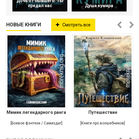
Дочь от бывшего. Ты
предал нас
Душа кумира
НОВЫЕ КНИГИ
Смотреть все
Мимик легендарного ранга
Путешествие
[Боевое фэнтези / Самиздат]
[Книги про волшебников]