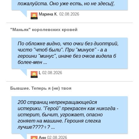
пожалуйста. Оно уже есть, но не здесь((.
Марина К.
02.08.2026
"Маньяк" королевских кровей
По обложке видно, что очки без диоптрий,
чисто "чтоб были". При "минусе" - а а
героини "минус", иначе без очков видела б
более-мен ...
L
02.08.2026
Бывшие. Теперь я (не) твоя
200 страниц непрекращающейся
истерики. "Герой" прекрасен как никогда -
истерит, бычит, угрожает, опасно
гоняет на машине. Героиня слегка
лучше????‍♀️? ...
Анн
02.08.2026