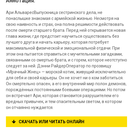
Аннотация:
Ари АльваресВыпускница сестринского дела, не
понаслышке знакомая с армейской жизнью. Несмотря на
свою наивность и страх, она полна решимости действовать
после смерти старшего брата. Перед ней открывается новая
глава жизни, где предстоит научиться существовать без
лучшего друга и начать карьеру, которая потребует
максимальной физической и эмоциональной отдачи. При
этом она пытается справиться с мучительными загадками,
связанными со смертью брата, и с горем, которое неотступно
следует за ней. Дэнни РайдерОператор по прозвищу
«Мрачный Жнец» — морской котик, живущий исключительно
для себя и своей карьеры. Он не хочет ни о ком заботиться.
Он смертельно опасен, а его внутренний мир полон демонов,
порождённых постоянными боевыми операциями. Но потом
он встречает Ари, которая становится разрушителем его
вредных привычек, и тем спасительным светом, в котором
он отчаянно нуждается.
СКАЧАТЬ ИЛИ ЧИТАТЬ ОНЛАЙН