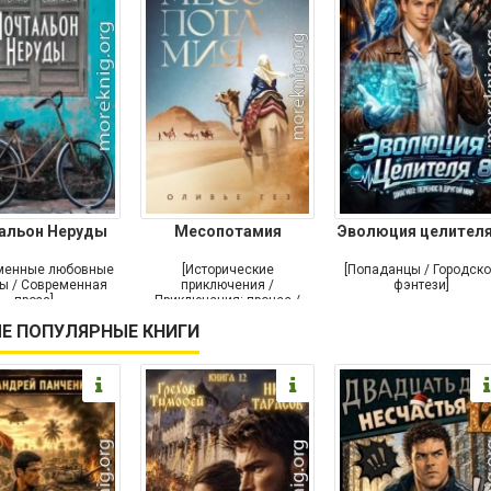
альон Неруды
Месопотамия
Эволюция целителя
менные любовные
[Исторические
[Попаданцы / Городск
ы / Современная
приключения /
фэнтези]
проза]
Приключения: прочее /
Современная проза /
Е ПОПУЛЯРНЫЕ КНИГИ
Историческая проза]