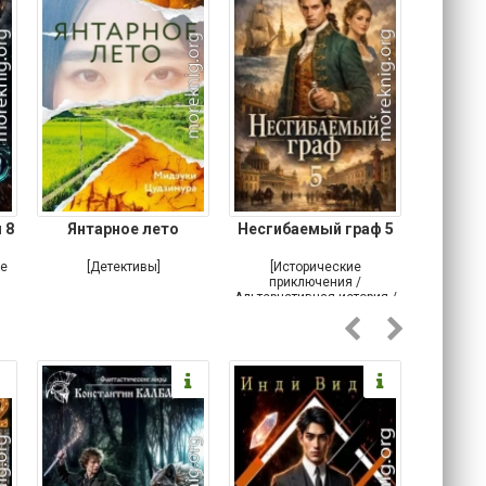
 8
Янтарное лето
Несгибаемый граф 5
Зав
Кровн
ое
[Детективы]
[Исторические
[Любовн
приключения /
Альтернативная история /
Попаданцы / Самиздат]