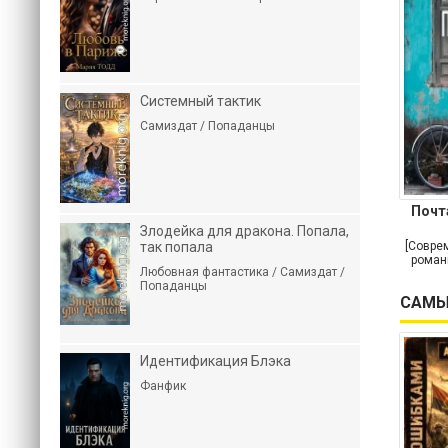
Системный тактик
Самиздат / Попаданцы
Почт
Злодейка для дракона. Попала,
так попала
[Совре
роман
Любовная фантастика / Самиздат /
Попаданцы
САМЫ
Идентификация Блэка
Фанфик