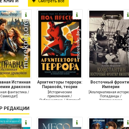
Е КНИГИ
Смотреть все
авная Истинная
Архитекторы террора:
Восточный фронти
демии драконов
Паранойя, теории
Империи
заговора и
ная фантастика /
[Исторические
[Альтернативная истори
Самиздат]
приключения /
Попаданцы /
Публицистика / История]
Исторические
приключения / Самизда
Р РЕДАКЦИИ