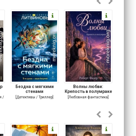
р
Бездна с мягкими
Волны любви:
Подонок
стенами
Крепость в полумраке
я /
[Детективы / Триллер]
[Любовная фантастика]
[Соврем
романы /
т]