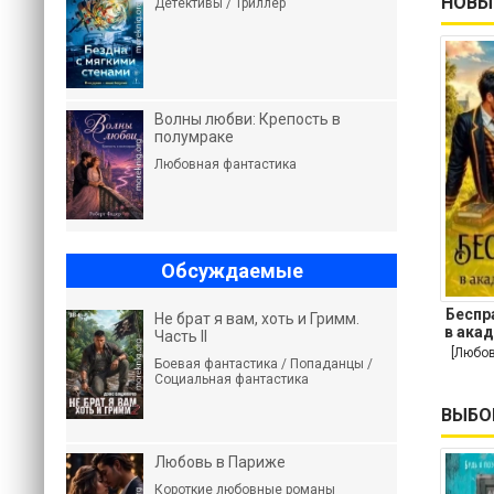
НОВЫ
Детективы / Триллер
Волны любви: Крепость в
полумраке
Любовная фантастика
Обсуждаемые
Беспр
Не брат я вам, хоть и Гримм.
в ака
Часть II
[Любов
Боевая фантастика / Попаданцы /
Социальная фантастика
ВЫБО
Любовь в Париже
Короткие любовные романы