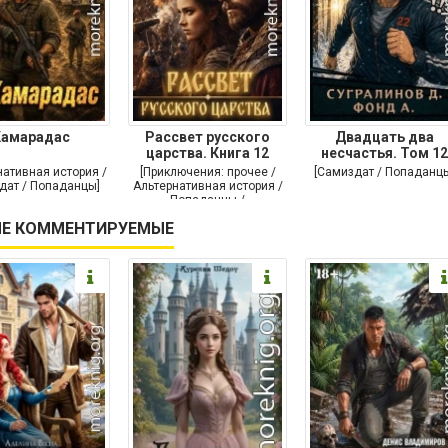
Камарадас
Рассвет русского
Двадцать два
царства. Книга 12
несчастья. Том 12
нативная история /
[Приключения: прочее /
[Самиздат / Попаданц
дат / Попаданцы]
Альтернативная история /
Попаданцы /
Исторические
Е КОММЕНТИРУЕМЫЕ
приключения]