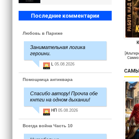
Последние комментарии
Любовь в Париже
Занимательная логика
героини.
[Альтер
Самиз
L
05.08.2026
САМЫ
Помощница антиквара
Спасибо автору! Прочла обе
кнтги на одном дыхании!
НП
05.08.2026
Всегда война Часть 10