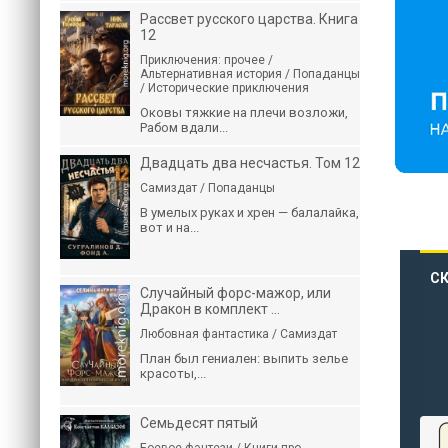
Рассвет русского царства. Книга
12
Приключения: прочее /
Альтернативная история / Попаданцы
/ Исторические приключения
Оковы тяжкие на плечи возложи,
Рабом вдали...
Двадцать два несчастья. Том 12
Самиздат / Попаданцы
В умелых руках и хрен — балалайка,
вот и на...
СК
Случайный форс-мажор, или
Дракон в комплект ...
Любовная фантастика / Самиздат
План был гениален: выпить зелье
красоты,...
Семьдесят пятый