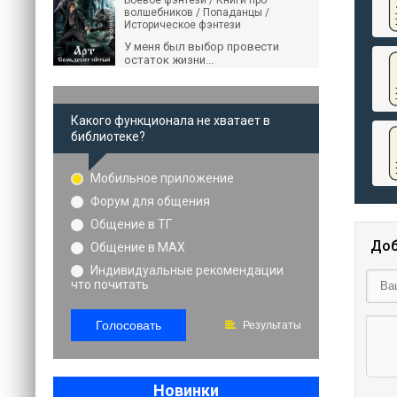
Боевое фэнтези / Книги про
волшебников / Попаданцы /
Историческое фэнтези
У меня был выбор провести
остаток жизни...
Какого функционала не хватает в
библиотеке?
Мобильное приложение
Форум для общения
Общение в ТГ
Доб
Общение в MAX
Индивидуальные рекомендации
что почитать
Голосовать
Результаты
Новинки