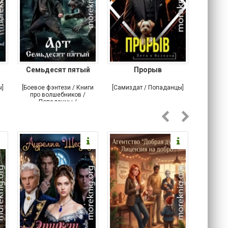
Семьдесят пятый
Прорыв
Веда и 
ы]
[Боевое фэнтези / Книги
[Самиздат / Попаданцы]
[Любовн
про волшебников /
С
Попаданцы /
Историческое фэнтези]