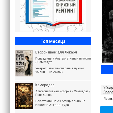
Топ месяца
Второй шанс для Лекаря
Попаданцы / Альтернативная история
/ Самиздат
Умереть после спасения чужой
жизни — не самый...
Камарадас
Жанр
Альтернативная история / Самиздат /
Совр
Попаданцы
Язык
Советский Союз официально не
воюет в Анголе. Туда...