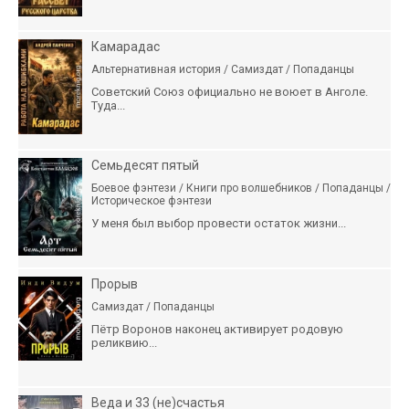
Камарадас
Альтернативная история / Самиздат / Попаданцы
Советский Союз официально не воюет в Анголе.
Туда...
Семьдесят пятый
Боевое фэнтези / Книги про волшебников / Попаданцы /
Историческое фэнтези
У меня был выбор провести остаток жизни...
Прорыв
Самиздат / Попаданцы
Пётр Воронов наконец активирует родовую
реликвию...
Веда и 33 (не)счастья