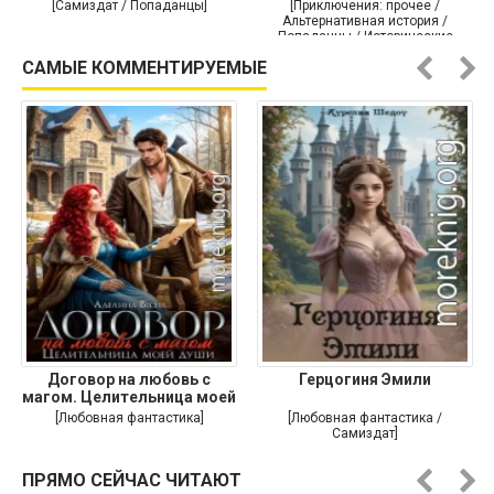
[Самиздат / Попаданцы]
[Приключения: прочее /
Альтернативная история /
Попаданцы / Исторические
приключения]
САМЫЕ КОММЕНТИРУЕМЫЕ
Договор на любовь с
Герцогиня Эмили
магом. Целительница моей
души
[Любовная фантастика]
[Любовная фантастика /
Самиздат]
ПРЯМО СЕЙЧАС ЧИТАЮТ