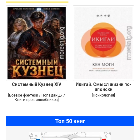
Системный Кузнец XIV
Икигай. Смысл жизни по-
японски
[Боевое фэнтези / Попаданцы /
[Психология]
Книги про волшебников]
Топ 50 книг