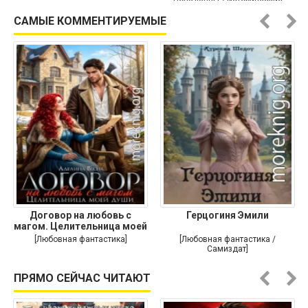
Попаданцы / Исторические
приключения]
САМЫЕ КОММЕНТИРУЕМЫЕ
Договор на любовь с
Герцогиня Эмили
магом. Целительница моей
души
[Любовная фантастика]
[Любовная фантастика /
Самиздат]
ПРЯМО СЕЙЧАС ЧИТАЮТ