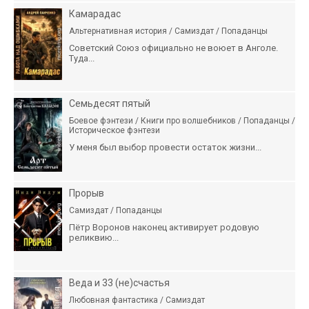
Камарадас
Альтернативная история / Самиздат / Попаданцы
Советский Союз официально не воюет в Анголе.
Туда...
Семьдесят пятый
Боевое фэнтези / Книги про волшебников / Попаданцы /
Историческое фэнтези
У меня был выбор провести остаток жизни...
Прорыв
Самиздат / Попаданцы
Пётр Воронов наконец активирует родовую
реликвию...
Веда и 33 (не)счастья
Любовная фантастика / Самиздат