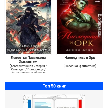
Лепестки Павильона
Наследница и Орк
Хризантем
[Альтернативная история /
[Любовная фантастика]
Самиздат / Попаданцы /
Исторические любовные
романы]
Топ 50 книг