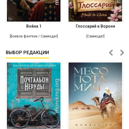
Война 1
Глоссарий к Вороне
[Боевое фэнтези / Самиздат]
[Самиздат]
ВЫБОР РЕДАКЦИИ