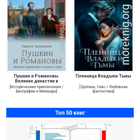
Пушкин и Романовы.
Пленница Владыки Тьмы
Великие династии в
зеркале эпох
[Исторические приключения /
[Эротика, Секс / Любовная
Биографии и Мемуары]
фантастика]
Топ 50 книг