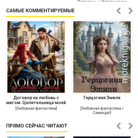
Попаданцы / Исторические
приключения]
САМЫЕ КОММЕНТИРУЕМЫЕ
Договор на любовь с
Герцогиня Эмили
магом. Целительница моей
души
[Любовная фантастика]
[Любовная фантастика /
Самиздат]
ПРЯМО СЕЙЧАС ЧИТАЮТ