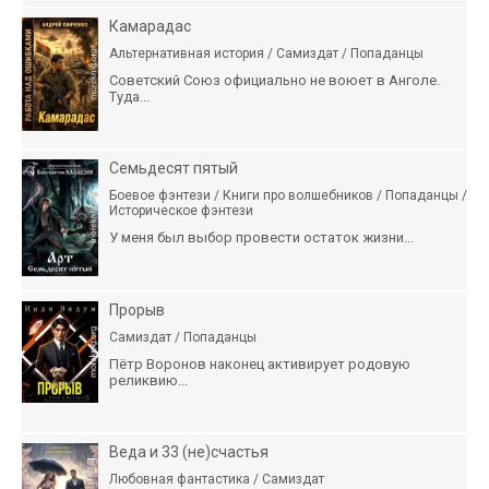
Камарадас
Альтернативная история / Самиздат / Попаданцы
Советский Союз официально не воюет в Анголе.
Туда...
Семьдесят пятый
Боевое фэнтези / Книги про волшебников / Попаданцы /
Историческое фэнтези
У меня был выбор провести остаток жизни...
Прорыв
Самиздат / Попаданцы
Пётр Воронов наконец активирует родовую
реликвию...
Веда и 33 (не)счастья
Любовная фантастика / Самиздат