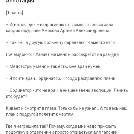
Аннотация:
[1 часть]
– Игнатов где? – вздрагиваю от громкого голоса зава
кардиохирургией Амосова Артема Александровича.
– Так он… в другую больницу перевелся. Я вместо него.
Почему он-то? Узнает же меня и рассекретит на раз-два.
– Медсестры у меня и так есть, мне врач нужен.
– Я почти врач… ординатор, – гордо расправляю плечи.
– Ординатор - это не врач, а низшее звено эволюции. Лечить
кто будет?
Кивает и смотрит в глаза. Только бы не узнал… А то весь наш
план с подругой полетит к чертям.
Где я нагрешила так? Почему, когда мне надо прикрыть
подружку в отделении и просто отсидеться для галочки,