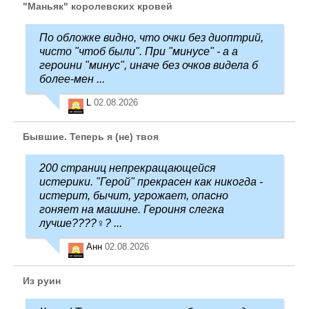
"Маньяк" королевских кровей
По обложке видно, что очки без диоптрий,
чисто "чтоб были". При "минусе" - а а
героини "минус", иначе без очков видела б
более-мен ...
L
02.08.2026
Бывшие. Теперь я (не) твоя
200 страниц непрекращающейся
истерики. "Герой" прекрасен как никогда -
истерит, бычит, угрожает, опасно
гоняет на машине. Героиня слегка
лучше????‍♀️? ...
Анн
02.08.2026
Из руин