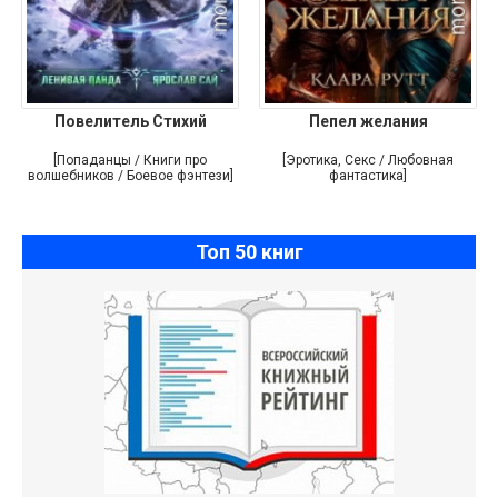
Повелитель Стихий
Пепел желания
[Попаданцы / Книги про
[Эротика, Секс / Любовная
волшебников / Боевое фэнтези]
фантастика]
Топ 50 книг