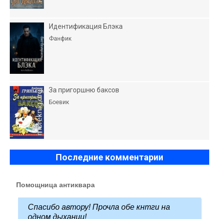
Идентификация Блэка
Фанфик
За пригоршню баксов
Боевик
Последние комментарии
Помощница антиквара
Спасибо автору! Прочла обе кнтги на
одном дыхании!