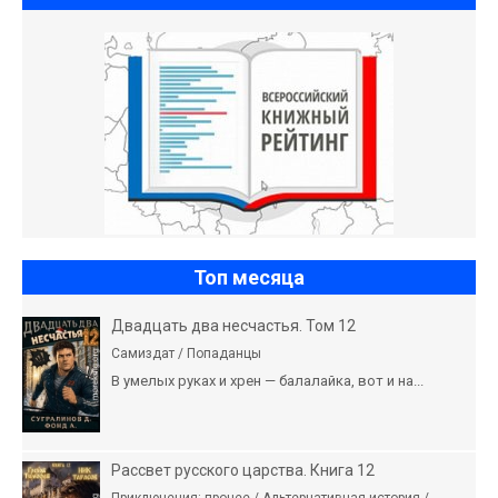
Топ месяца
Двадцать два несчастья. Том 12
Самиздат / Попаданцы
В умелых руках и хрен — балалайка, вот и на...
Рассвет русского царства. Книга 12
Приключения: прочее / Альтернативная история /