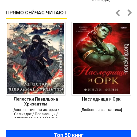
ПРЯМО СЕЙЧАС ЧИТАЮТ
Лепестки Павильона
Наследница и Орк
Хризантем
[Альтернативная история /
[Любовная фантастика]
Самиздат / Попаданцы /
Исторические любовные
романы]
Топ 50 книг