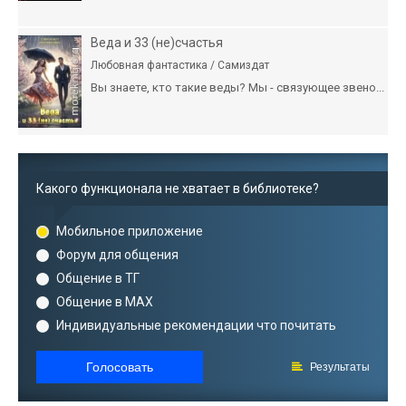
Веда и 33 (не)счастья
Любовная фантастика / Самиздат
Вы знаете, кто такие веды? Мы - связующее звено...
Какого функционала не хватает в библиотеке?
Мобильное приложение
Форум для общения
Общение в ТГ
Общение в MAX
Индивидуальные рекомендации что почитать
Голосовать
Результаты