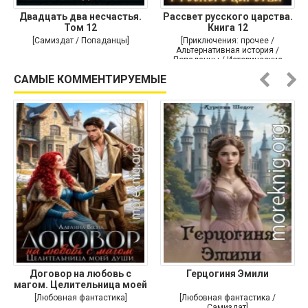
Двадцать два несчастья.
Рассвет русского царства.
Том 12
Книга 12
[Самиздат / Попаданцы]
[Приключения: прочее /
Альтернативная история /
Попаданцы / Исторические
приключения]
САМЫЕ КОММЕНТИРУЕМЫЕ
Договор на любовь с
Герцогиня Эмили
магом. Целительница моей
души
[Любовная фантастика]
[Любовная фантастика /
Самиздат]