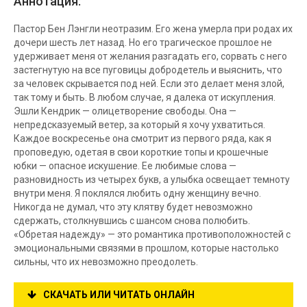
Аннотация:
Пастор Бен Лэнгли неотразим. Его жена умерла при родах их
дочери шесть лет назад. Но его трагическое прошлое не
удерживает меня от желания разгадать его, сорвать с него
застегнутую на все пуговицы добродетель и выяснить, что
за человек скрывается под ней. Если это делает меня злой,
так тому и быть. В любом случае, я далека от искупления.
Эшли Кендрик — олицетворение свободы. Она —
непредсказуемый ветер, за который я хочу ухватиться.
Каждое воскресенье она смотрит из первого ряда, как я
проповедую, одетая в свои короткие топы и крошечные
юбки — опасное искушение. Ее любимые слова —
разновидность из четырех букв, а улыбка освещает темноту
внутри меня. Я поклялся любить одну женщину вечно.
Никогда не думал, что эту клятву будет невозможно
сдержать, столкнувшись с шансом снова полюбить.
«Обретая надежду» — это романтика противоположностей с
эмоциональными связями в прошлом, которые настолько
сильны, что их невозможно преодолеть.
СКАЧАТЬ ИЛИ ЧИТАТЬ ОНЛАЙН