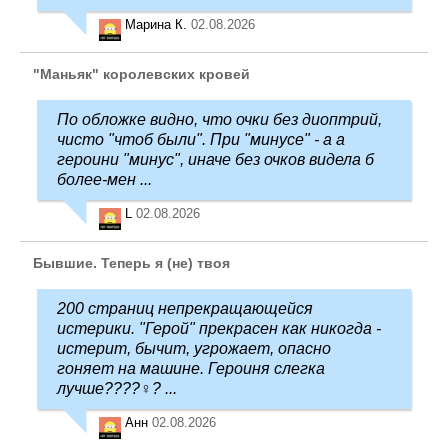
Марина К.
02.08.2026
"Маньяк" королевских кровей
По обложке видно, что очки без диоптрий,
чисто "чтоб были". При "минусе" - а а
героини "минус", иначе без очков видела б
более-мен ...
L
02.08.2026
Бывшие. Теперь я (не) твоя
200 страниц непрекращающейся
истерики. "Герой" прекрасен как никогда -
истерит, бычит, угрожает, опасно
гоняет на машине. Героиня слегка
лучше????‍♀️? ...
Анн
02.08.2026